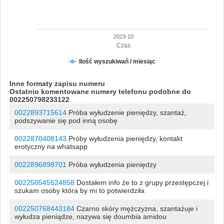
2023-10
Czas
Ilość wyszukiwań / miesiąc
Inne formaty zapisu numeru
Ostatnio komentowane numery telefonu podobne do
002250798233122
0022893715614
Próba wyłudzenie pieniędzy, szantaż,
podszywanie się pod inną osobę
0022870408143
Próby wyłudzenia pieniędzy, kontakt
erotyczny na whatsapp
0022896898701
Próba wyłudzenia pieniędzy
002250545524858
Dostałem info że to z grupy przestępczej i
szukam osoby która by mi to potwierdziła
002250768443184
Czarno skóry mężczyzna, szantażuje i
wyłudza pieniądze, nazywa się doumbia amidou