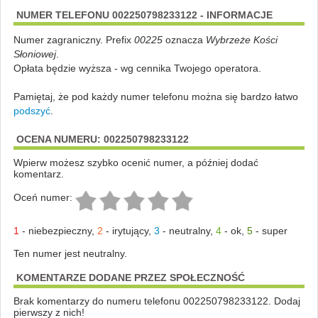
NUMER TELEFONU 002250798233122 - INFORMACJE
Numer zagraniczny. Prefix
00225
oznacza
Wybrzeże Kości
Słoniowej
.
Opłata będzie wyższa - wg cennika Twojego operatora.
Pamiętaj, że pod każdy numer telefonu można się bardzo łatwo
podszyć
.
OCENA NUMERU: 002250798233122
Wpierw możesz szybko ocenić numer, a później dodać
komentarz.
Oceń numer:
1
-
niebezpieczny
,
2
-
irytujący
,
3
-
neutralny
,
4
-
ok
,
5
-
super
Ten numer jest neutralny.
KOMENTARZE DODANE PRZEZ SPOŁECZNOŚĆ
Brak komentarzy do numeru telefonu 002250798233122. Dodaj
pierwszy z nich!