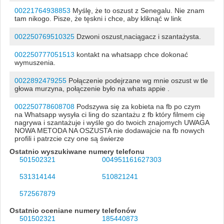
00221764938853
Myślę, że to oszust z Senegalu. Nie znam
tam nikogo. Pisze, że tęskni i chce, aby kliknąć w link
002250769510325
Dzwoni oszust,naciągacz i szantażysta.
002250777051513
kontakt na whatsapp chce dokonać
wymuszenia.
0022892479255
Połączenie podejrzane wg mnie oszust w tle
głowa murzyna, połączenie było na whats appie .
002250778608708
Podszywa się za kobieta na fb po czym
na Whatsapp wysyła ci ling do szantażu z fb który filmem cię
nagrywa i szantażuje i wyśle go do twoich znajomych UWAGA
NOWA METODA NA OSZUSTA nie dodawajcie na fb nowych
profili i patrzcie czy one są świerze
Ostatnio wyszukiwane numery telefonu
501502321
004951161627303
531314144
510821241
572567879
Ostatnio oceniane numery telefonów
501502321
185440873