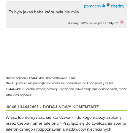
To była jakaś baba która była nie miła
dodany: 2026-02-26 przez "Ihfyvh"
Numer telefonu 134442491 skomentowano 1 raz.
Nikt Ci jeszcze nie pomógł? Nie udało się dowiedzieć do kogo należy nr tel.
134442491? Spróbuj wrócić później. Codziennie odwiedzają nas tysiące osób, może
jutro ktoś odpowie.
0048 134442491 - DODAJ NOWY KOMENTARZ
Wiesz lub domyślasz się kto dzwonił i do kogo należy szukany
przez Ciebie numer telefonu? Przyłącz się do zwalczania spamu
telefonicznego i rozpoznawania nadawców niechcianych