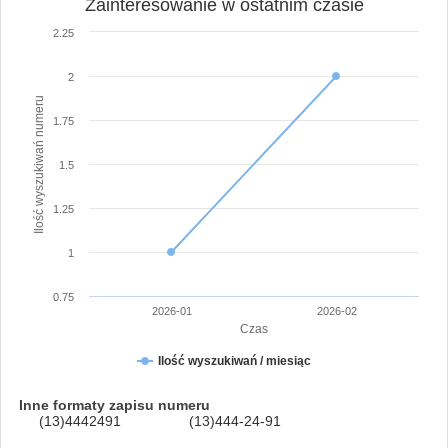
Zainteresowanie w ostatnim czasie
2.25
2
Ilość wyszukiwań numeru
1.75
1.5
1.25
1
0.75
2026-01
2026-02
Czas
Ilość wyszukiwań / miesiąc
Inne formaty zapisu numeru
(13)4442491
(13)444-24-91