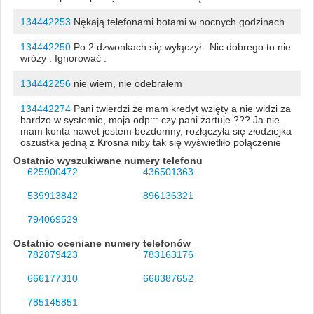
134442253
Nękają telefonami botami w nocnych godzinach
134442250
Po 2 dzwonkach się wyłączył . Nic dobrego to nie
wróży . Ignorować .
134442256
nie wiem, nie odebrałem
134442274
Pani twierdzi że mam kredyt wzięty a nie widzi za
bardzo w systemie, moja odp::: czy pani żartuje ??? Ja nie
mam konta nawet jestem bezdomny, rozłączyła się złodziejka
oszustka jedną z Krosna niby tak się wyświetliło połączenie
Ostatnio wyszukiwane numery telefonu
625900472
436501363
539913842
896136321
794069529
Ostatnio oceniane numery telefonów
782879423
783163176
666177310
668387652
785145851