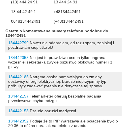
(13) 444 24 91
13 444 24 91
13 44 42 49 1
+48134442491
0048134442491
(+48)134442491
Ostatnio komentowane numery telefonu podobne do
134442491
134442799
Nawet nie odebrałem, od razu spam, zablokuj i
pozdrawiam cieplutko xD
134442358
Nie jest to prawdziwa osoba tylko nagrana
wcześniej sekretarka zwykłe oszustwo blokować numer i z
głowy
134442185
Natrętna osoba namawiająca do zmiany
dostawcy energi elektrycznej. Bardzo nieprzyjemny typ
próbujący zadawać pytania nie dotyczące tej sprawy.
134442157
Telemarketer oferują bezpłatne badania
przesiewowe chyba móżgu
134442153
Pseudo oszuści medyczni
134442352
Podaje że to PIP Warszawa ale połączenie było o
20:36 to późna pora jak na telefon z urzędu