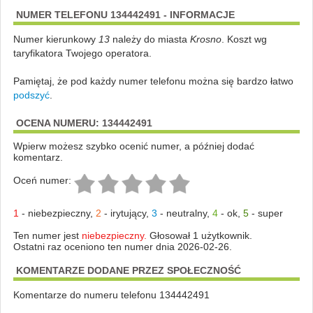
NUMER TELEFONU 134442491 - INFORMACJE
Numer kierunkowy
13
należy do miasta
Krosno
. Koszt wg
taryfikatora Twojego operatora.
Pamiętaj, że pod każdy numer telefonu można się bardzo łatwo
podszyć
.
OCENA NUMERU: 134442491
Wpierw możesz szybko ocenić numer, a później dodać
komentarz.
Oceń numer:
1
-
niebezpieczny
,
2
-
irytujący
,
3
-
neutralny
,
4
-
ok
,
5
-
super
Ten numer jest
niebezpieczny.
Głosował 1 użytkownik.
Ostatni raz oceniono ten numer dnia 2026-02-26.
KOMENTARZE DODANE PRZEZ SPOŁECZNOŚĆ
Komentarze do numeru telefonu 134442491