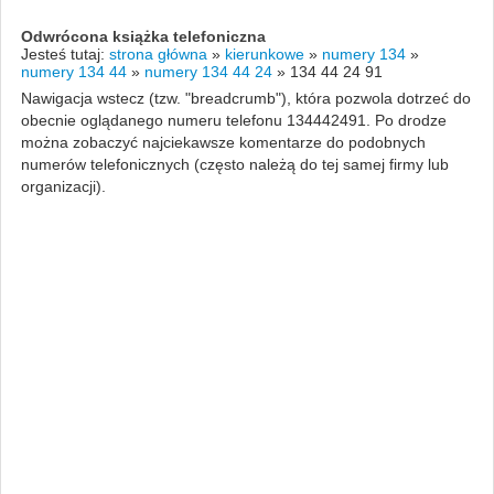
Odwrócona książka telefoniczna
Jesteś tutaj:
strona główna
»
kierunkowe
»
numery 134
»
numery 134 44
»
numery 134 44 24
»
134 44 24 91
Nawigacja wstecz (tzw. "breadcrumb"), która pozwola dotrzeć do
obecnie oglądanego numeru telefonu 134442491. Po drodze
można zobaczyć najciekawsze komentarze do podobnych
numerów telefonicznych (często należą do tej samej firmy lub
organizacji).