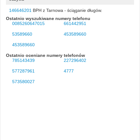
146646201
BPH z Tarnowa - ściąganie długów.
Ostatnio wyszukiwane numery telefonu
0085260647015
661442951
53589660
453589660
453589660
Ostatnio oceniane numery telefonów
785143439
227296402
577287961
4777
573580027