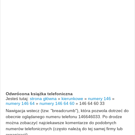
Odwrócona książka telefoniczna
Jesteś tutaj:
strona główna
»
kierunkowe
»
numery 146
»
numery 146 64
»
numery 146 64 60
»
146 64 60 33
Nawigacja wstecz (tzw. "breadcrumb"), która pozwola dotrzeć do
obecnie oglądanego numeru telefonu 146646033. Po drodze
można zobaczyć najciekawsze komentarze do podobnych
numerów telefonicznych (często należą do tej samej firmy lub
organizacji).