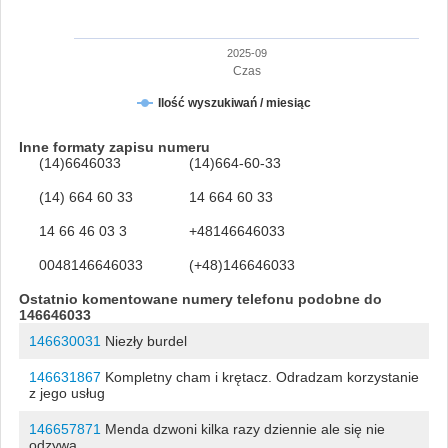
2025-09
Czas
Ilość wyszukiwań / miesiąc
Inne formaty zapisu numeru
(14)6646033
(14)664-60-33
(14) 664 60 33
14 664 60 33
14 66 46 03 3
+48146646033
0048146646033
(+48)146646033
Ostatnio komentowane numery telefonu podobne do
146646033
146630031
Niezły burdel
146631867
Kompletny cham i krętacz. Odradzam korzystanie
z jego usług
146657871
Menda dzwoni kilka razy dziennie ale się nie
odzywa