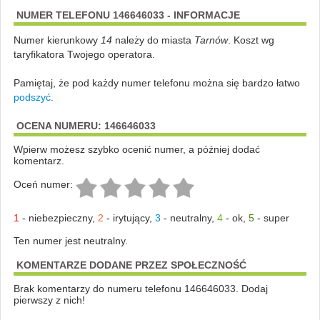
NUMER TELEFONU 146646033 - INFORMACJE
Numer kierunkowy
14
należy do miasta
Tarnów
. Koszt wg
taryfikatora Twojego operatora.
Pamiętaj, że pod każdy numer telefonu można się bardzo łatwo
podszyć
.
OCENA NUMERU: 146646033
Wpierw możesz szybko ocenić numer, a później dodać
komentarz.
Oceń numer:
1
-
niebezpieczny
,
2
-
irytujący
,
3
-
neutralny
,
4
-
ok
,
5
-
super
Ten numer jest neutralny.
KOMENTARZE DODANE PRZEZ SPOŁECZNOŚĆ
Brak komentarzy do numeru telefonu 146646033. Dodaj
pierwszy z nich!