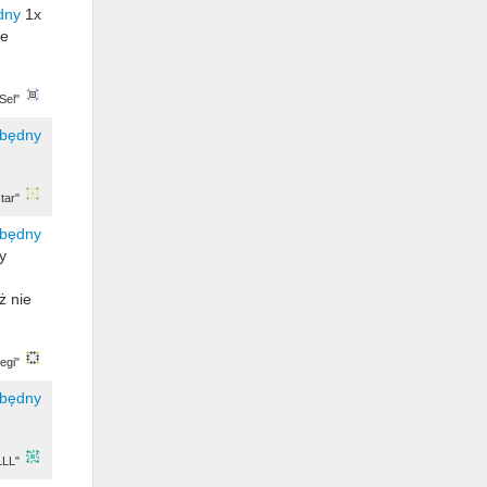
1x
że
Sel"
tar"
y
ż nie
egi"
LLL"