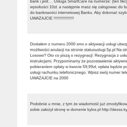
bank i jest.... Usługa SmartCare na numerze: (ten fik
wysokości 10zł. a następnie masz się zalogowac do b
do bankowości internetowej Banku. Aby dokonać szybk
UWAŻAJCIE !!!!!!!!!!!!!!!!!!
Dostałem z numeru 2000 sms o aktywacji usługi ubez
możliwości anulacji na stronie statususlugi.5p.pl Na
Losowo? Oto co piszą o rezygnacji: Rezygnacja z usł
instrukcjami. Przypominamy że pozostawienie aktywn
pobieraniem opłaty w kwocie 59,99zł, opłata będzie 
usługi rachunku telefonicznego. Wpisz swój numer te
UWAŻAJCIE na 2000
Podobnie u mnie, z tym że wiadomość już zmodyfikow
sobie założył stronę w domenie kylos.pl http://desss.k