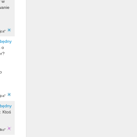
y w
wanie
jca"
 o
er?
o
jca"
. Ktoś
lko"