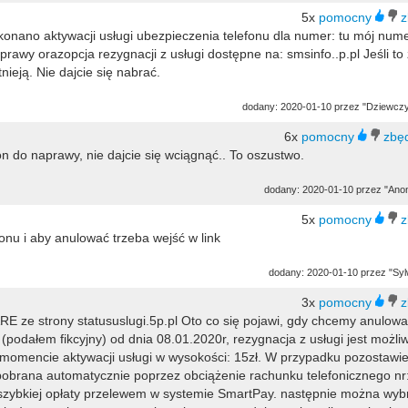
5x
nano aktywacji usługi ubezpieczenia telefonu dla numer: tu mój num
rawy orazopcja rezygnacji z usługi dostępne na: smsinfo..p.pl Jeśli to 
nieją. Nie dajcie się nabrać.
dodany: 2020-01-10 przez "Dziewcz
6x
n do naprawy, nie dajcie się wciągnąć.. To oszustwo.
dodany: 2020-01-10 przez "Ano
5x
nu i aby anulować trzeba wejść w link
dodany: 2020-01-10 przez "Syl
3x
e strony statususlugi.5p.pl Oto co się pojawi, gdy chcemy anulować
podałem fikcyjny) od dnia 08.01.2020r, rezygnacja z usługi jest możli
w momencie aktywacji usługi w wysokości: 15zł. W przypadku pozostawi
 pobrana automatycznie poprzez obciążenie rachunku telefonicznego nr:
 szybkiej opłaty przelewem w systemie SmartPay. następnie można wyb