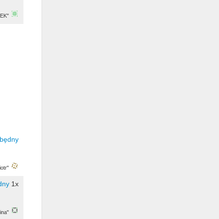
IEK"
otr"
1x
ina"