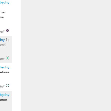
 na
iwe
uqu"
1x
amki
ino"
lefonu
ino"
umer.