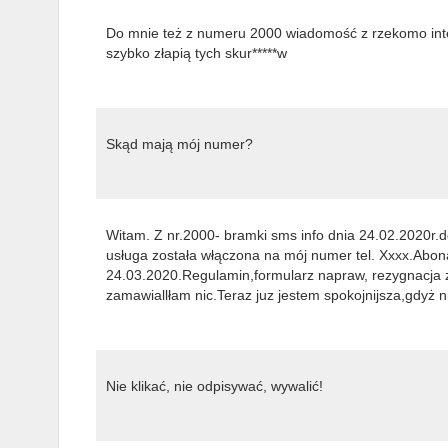
Do mnie też z numeru 2000 wiadomość z rzekomo intern
szybko złapią tych skur*****w
Skąd mają mój numer?
Witam. Z nr.2000- bramki sms info dnia 24.02.2020r.
usługa została włączona na mój numer tel. Xxxx.Abona
24.03.2020.Regulamin,formularz napraw, rezygnacja 
zamawiallłam nic.Teraz juz jestem spokojnijsza,gdyż 
Nie klikać, nie odpisywać, wywalić!