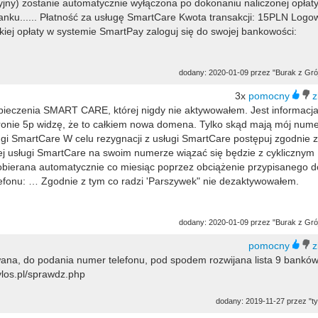
cyjny) zostanie automatycznie wyłączona po dokonaniu naliczonej opłat
anku...... Płatność za usługę SmartCare Kwota transakcji: 15PLN Logo
iej opłaty w systemie SmartPay zaloguj się do swojej bankowości:
dodany: 2020-01-09 przez "Burak z Gró
3x
pieczenia SMART CARE, której nigdy nie aktywowałem. Jest informacja
 stronie 5p widzę, że to całkiem nowa domena. Tylko skąd mają mój num
ugi SmartCare W celu rezygnacji z usługi SmartCare postępuj zgodnie z
ej usługi SmartCare na swoim numerze wiązać się będzie z cyklicznym
pobierana automatycznie co miesiąc poprzez obciążenie przypisanego d
lefonu: … Zgodnie z tym co radzi 'Parszywek" nie dezaktywowałem.
dodany: 2020-01-09 przez "Burak z Gró
ana, do podania numer telefonu, pod spodem rozwijana lista 9 banków
ylos.pl/sprawdz.php
dodany: 2019-11-27 przez "ty