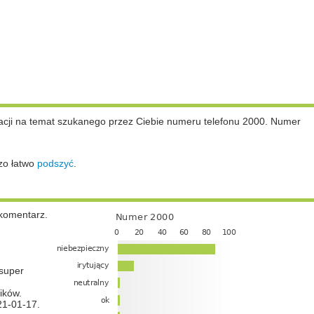
cji na temat szukanego przez Ciebie numeru telefonu 2000. Numer
zo łatwo
podszyć
.
komentarz.
super
ików.
21-01-17.