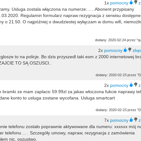
1x
dzamy. Usluga zostala włączona na numerze:......Abonent przypisany
23.03.2020. Regulamin formularz napraw rezygnacja z serwisu dostępne
ny o 21.50. O najpóźniej o dwudziestej wyłączam w domu wifi, niemożl
dodany: 2020-02-24 przez "q
2x
zglosze to na policje. Bo dzis przyszedl taki esm z 2000 internetowej br
ARZAJCIE TO SĄ OSZUSCI..
dodany: 2020-02-23 przez "D
2x
m bramki ze mam zaplacic 59.99zl za jakas wloczona fukcie naprawy te
dane konto to usluga zostane wycofana. Usluga smartcart
dodany: 2020-02-23 przez "D
7x
nie telefonu zostało poprawnie aktywowane dla numeru: xxxxxx mój n
 telefonu ... . Szczegóły umowy, napraw, rezygnacja z zamówienia
ałem nic, oszustwo.