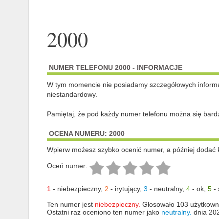
2000
NUMER TELEFONU 2000 - INFORMACJE
W tym momencie nie posiadamy szczegółowych informa
niestandardowy.
Pamiętaj, że pod każdy numer telefonu można się bard
OCENA NUMERU: 2000
Wpierw możesz szybko ocenić numer, a później dodać 
Oceń numer:
1
-
niebezpieczny
,
2
-
irytujący
,
3
-
neutralny
,
4
-
ok
,
5
-
Ten numer jest
niebezpieczny.
Głosowało 103 użytkown
Ostatni raz oceniono ten numer jako
neutralny.
dnia 20