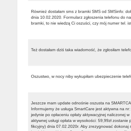
Również dostałam sms z bramki SMS od SMSinfo: doko
dnia 10.02.2020. Formularz zgłoszenia telefonu do nap
bramki, to nie wiedzą Ci oszuści, czy mój numer tel. ist
Też dostałam dziś taka wiadomość, że zgłosiłam telefo
Oszustwo, w nocy niby wykupiłam ubezpieczenie telefo
Jeszcze mam update odnośnie oszusta na SMARTCARE z
Informujemy że usługa SmartCare jest aktywna na nr: (
jedynie po opłaceniu opłaty aktywacyjnej naliczonej 
aktywnej usługi opłata w wysokości: 59,99zł zostanie
fikcyjny) dnia 07.02.2020r. Aby zrezygnować dokonaj