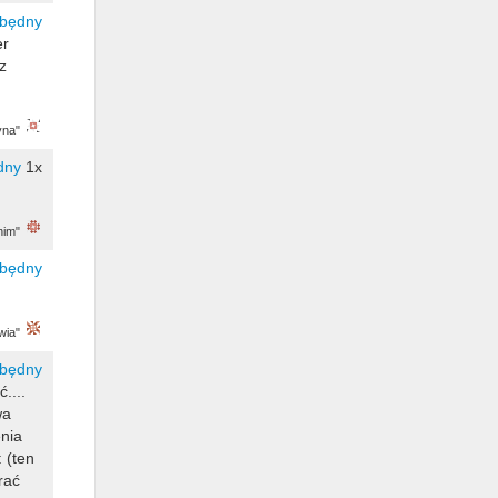
er
z
yna"
1x
nim"
wia"
....
wa
enia
 (ten
rać