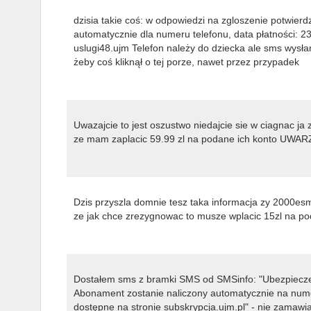
dzisia takie coś: w odpowiedzi na zgloszenie potwier
automatycznie dla numeru telefonu, data płatności: 
uslugi48.ujm Telefon należy do dziecka ale sms wysła
żeby coś kliknął o tej porze, nawet przez przypadek
Uwazajcie to jest oszustwo niedajcie sie w ciagnac ja 
ze mam zaplacic 59.99 zl na podane ich konto UW
Dzis przyszla domnie tesz taka informacja zy 2000es
ze jak chce zrezygnowac to musze wplacic 15zl na po
Dostałem sms z bramki SMS od SMSinfo: "Ubezpiecze
Abonament zostanie naliczony automatycznie na numer
dostępne na stronie subskrypcja.ujm.pl" - nie zamawi