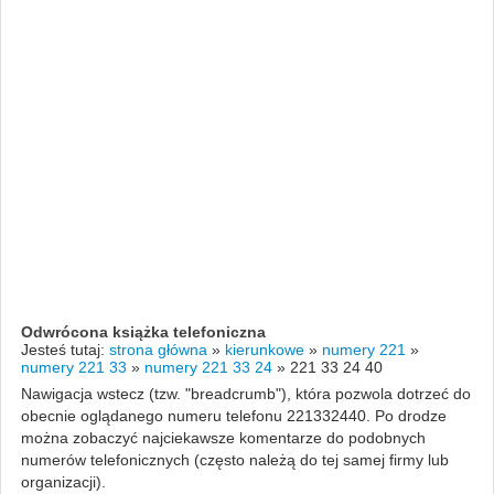
Odwrócona książka telefoniczna
Jesteś tutaj:
strona główna
»
kierunkowe
»
numery 221
»
numery 221 33
»
numery 221 33 24
»
221 33 24 40
Nawigacja wstecz (tzw. "breadcrumb"), która pozwola dotrzeć do
obecnie oglądanego numeru telefonu 221332440. Po drodze
można zobaczyć najciekawsze komentarze do podobnych
numerów telefonicznych (często należą do tej samej firmy lub
organizacji).