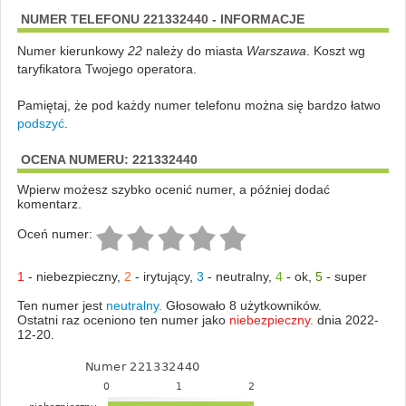
NUMER TELEFONU 221332440 - INFORMACJE
Numer kierunkowy
22
należy do miasta
Warszawa
. Koszt wg
taryfikatora Twojego operatora.
Pamiętaj, że pod każdy numer telefonu można się bardzo łatwo
podszyć
.
OCENA NUMERU: 221332440
Wpierw możesz szybko ocenić numer, a później dodać
komentarz.
Oceń numer:
1
-
niebezpieczny
,
2
-
irytujący
,
3
-
neutralny
,
4
-
ok
,
5
-
super
Ten numer jest
neutralny.
Głosowało 8 użytkowników.
Ostatni raz oceniono ten numer jako
niebezpieczny.
dnia 2022-
12-20.