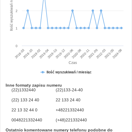
Ilość wyszukiwań numeru
2
1
0
2019-10
2021-09
2019-02
2020-08
2024-08
2018-03
2019-12
2022-03
2019-04
2020-11
2018-10
2020-06
2023-05
Czas
Ilość wyszukiwań / miesiąc
Inne formaty zapisu numeru
(22)1332440
(22)133-24-40
(22) 133 24 40
22 133 24 40
22 13 32 44 0
+48221332440
0048221332440
(+48)221332440
Ostatnio komentowane numery telefonu podobne do