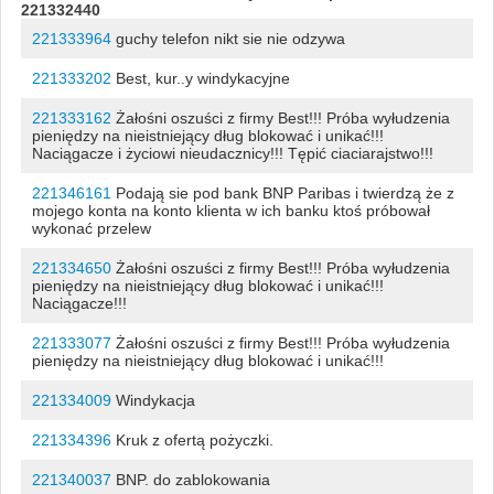
221332440
221333964
guchy telefon nikt sie nie odzywa
221333202
Best, kur..y windykacyjne
221333162
Żałośni oszuści z firmy Best!!! Próba wyłudzenia
pieniędzy na nieistniejący dług blokować i unikać!!!
Naciągacze i życiowi nieudacznicy!!! Tępić ciaciarajstwo!!!
221346161
Podają sie pod bank BNP Paribas i twierdzą że z
mojego konta na konto klienta w ich banku ktoś próbował
wykonać przelew
221334650
Żałośni oszuści z firmy Best!!! Próba wyłudzenia
pieniędzy na nieistniejący dług blokować i unikać!!!
Naciągacze!!!
221333077
Żałośni oszuści z firmy Best!!! Próba wyłudzenia
pieniędzy na nieistniejący dług blokować i unikać!!!
221334009
Windykacja
221334396
Kruk z ofertą pożyczki.
221340037
BNP. do zablokowania