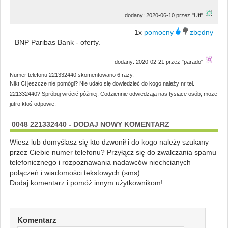
dodany: 2020-06-10 przez "Uff"
1x
BNP Paribas Bank - oferty.
dodany: 2020-02-21 przez "parado"
Numer telefonu 221332440 skomentowano 6 razy.
Nikt Ci jeszcze nie pomógł? Nie udało się dowiedzieć do kogo należy nr tel.
221332440? Spróbuj wrócić później. Codziennie odwiedzają nas tysiące osób, może
jutro ktoś odpowie.
0048 221332440 - DODAJ NOWY KOMENTARZ
Wiesz lub domyślasz się kto dzwonił i do kogo należy szukany
przez Ciebie numer telefonu? Przyłącz się do zwalczania spamu
telefonicznego i rozpoznawania nadawców niechcianych
połączeń i wiadomości tekstowych (sms).
Dodaj komentarz i pomóż innym użytkownikom!
Komentarz