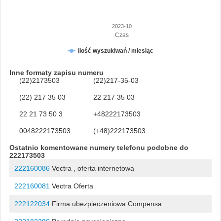
2023-10
Czas
Ilość wyszukiwań / miesiąc
Inne formaty zapisu numeru
(22)2173503
(22)217-35-03
(22) 217 35 03
22 217 35 03
22 21 73 50 3
+48222173503
0048222173503
(+48)222173503
Ostatnio komentowane numery telefonu podobne do
222173503
222160086
Vectra , oferta internetowa
222160081
Vectra Oferta
222122034
Firma ubezpieczeniowa Compensa