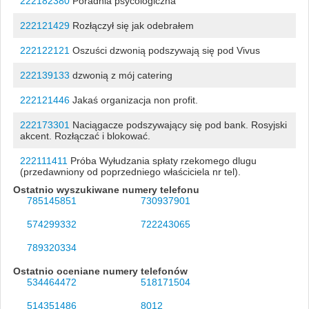
222182380
Poradnia psycologiczna
222121429
Rozłączył się jak odebrałem
222122121
Oszuści dzwonią podszywają się pod Vivus
222139133
dzwonią z mój catering
222121446
Jakaś organizacja non profit.
222173301
Naciągacze podszywający się pod bank. Rosyjski
akcent. Rozłączać i blokować.
222111411
Próba Wyłudzania spłaty rzekomego dlugu
(przedawniony od poprzedniego właściciela nr tel).
Ostatnio wyszukiwane numery telefonu
785145851
730937901
574299332
722243065
789320334
Ostatnio oceniane numery telefonów
534464472
518171504
514351486
8012