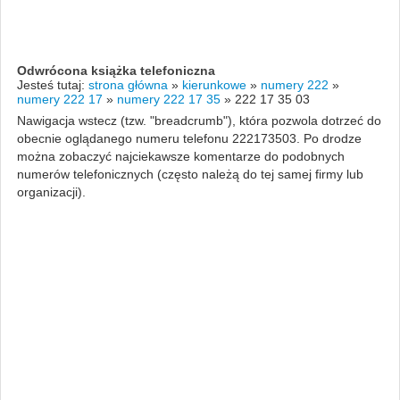
Odwrócona książka telefoniczna
Jesteś tutaj:
strona główna
»
kierunkowe
»
numery 222
»
numery 222 17
»
numery 222 17 35
»
222 17 35 03
Nawigacja wstecz (tzw. "breadcrumb"), która pozwola dotrzeć do
obecnie oglądanego numeru telefonu 222173503. Po drodze
można zobaczyć najciekawsze komentarze do podobnych
numerów telefonicznych (często należą do tej samej firmy lub
organizacji).