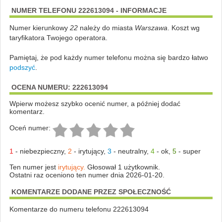
NUMER TELEFONU 222613094 - INFORMACJE
Numer kierunkowy
22
należy do miasta
Warszawa
. Koszt wg
taryfikatora Twojego operatora.
Pamiętaj, że pod każdy numer telefonu można się bardzo łatwo
podszyć
.
OCENA NUMERU: 222613094
Wpierw możesz szybko ocenić numer, a później dodać
komentarz.
Oceń numer:
1
-
niebezpieczny
,
2
-
irytujący
,
3
-
neutralny
,
4
-
ok
,
5
-
super
Ten numer jest
irytujący.
Głosował 1 użytkownik.
Ostatni raz oceniono ten numer dnia 2026-01-20.
KOMENTARZE DODANE PRZEZ SPOŁECZNOŚĆ
Komentarze do numeru telefonu 222613094