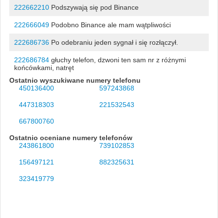
222662210
Podszywają się pod Binance
222666049
Podobno Binance ale mam wątpliwości
222686736
Po odebraniu jeden sygnał i się rozłączył.
222686784
głuchy telefon, dzwoni ten sam nr z różnymi
końcówkami, natręt
Ostatnio wyszukiwane numery telefonu
450136400
597243868
447318303
221532543
667800760
Ostatnio oceniane numery telefonów
243861800
739102853
156497121
882325631
323419779