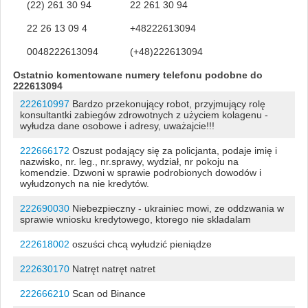
(22) 261 30 94
22 261 30 94
22 26 13 09 4
+48222613094
0048222613094
(+48)222613094
Ostatnio komentowane numery telefonu podobne do
222613094
222610997
Bardzo przekonujący robot, przyjmujący rolę
konsultantki zabiegów zdrowotnych z użyciem kolagenu -
wyłudza dane osobowe i adresy, uważajcie!!!
222666172
Oszust podający się za policjanta, podaje imię i
nazwisko, nr. leg., nr.sprawy, wydział, nr pokoju na
komendzie. Dzwoni w sprawie podrobionych dowodów i
wyłudzonych na nie kredytów.
222690030
Niebezpieczny - ukrainiec mowi, ze oddzwania w
sprawie wniosku kredytowego, ktorego nie skladalam
222618002
oszuści chcą wyłudzić pieniądze
222630170
Natręt natręt natret
222666210
Scan od Binance