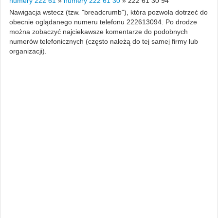
numery 222 61
»
numery 222 61 30
»
222 61 30 94
Nawigacja wstecz (tzw. "breadcrumb"), która pozwola dotrzeć do
obecnie oglądanego numeru telefonu 222613094. Po drodze
można zobaczyć najciekawsze komentarze do podobnych
numerów telefonicznych (często należą do tej samej firmy lub
organizacji).