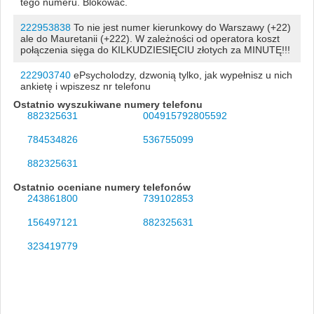
tego numeru. Blokować.
222953838
To nie jest numer kierunkowy do Warszawy (+22)
ale do Mauretanii (+222). W zależności od operatora koszt
połączenia sięga do KILKUDZIESIĘCIU złotych za MINUTĘ!!!
222903740
ePsycholodzy, dzwonią tylko, jak wypełnisz u nich
ankietę i wpiszesz nr telefonu
Ostatnio wyszukiwane numery telefonu
882325631
004915792805592
784534826
536755099
882325631
Ostatnio oceniane numery telefonów
243861800
739102853
156497121
882325631
323419779