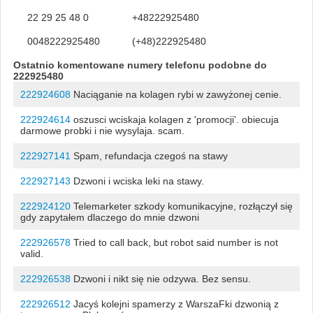
22 29 25 48 0
+48222925480
0048222925480
(+48)222925480
Ostatnio komentowane numery telefonu podobne do
222925480
222924608
Naciąganie na kolagen rybi w zawyżonej cenie.
222924614
oszusci wciskaja kolagen z 'promocji'. obiecuja
darmowe probki i nie wysylaja. scam.
222927141
Spam, refundacja czegoś na stawy
222927143
Dzwoni i wciska leki na stawy.
222924120
Telemarketer szkody komunikacyjne, rozłączył się
gdy zapytałem dlaczego do mnie dzwoni
222926578
Tried to call back, but robot said number is not
valid.
222926538
Dzwoni i nikt się nie odzywa. Bez sensu.
222926512
Jacyś kolejni spamerzy z WarszaFki dzwonią z