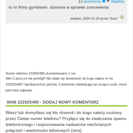
1x
to nr firmy gymbeam, dzwonia w sprawie zamowienia
dodany: 2024-12-20 przez "karx"
Numer telefonu 222925480 skomentowano 1 raz.
Nikt Ci jeszcze nie pomógł? Nie udało się dowiedzieć do kogo należy nr tel.
222925480? Spróbuj wrócić później. Codziennie odwiedzają nas tysiące osób, może
jutro ktoś odpowie.
0048 222925480 - DODAJ NOWY KOMENTARZ
Wiesz lub domyślasz się kto dzwonił i do kogo należy szukany
przez Ciebie numer telefonu? Przyłącz się do zwalczania spamu
telefonicznego i rozpoznawania nadawców niechcianych
połączeń i wiadomości tekstowych (sms).