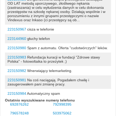
OD LAT metodą uporczywego, złośliwego nękania
(zastraszania) w celu wyłudzenia danych w celu dokonania
przestępstw na szkodę nękanej osoby. Działają wspólnie i w
porozumieniu z innymi grupami przestępczymi o nazwie
Vindexus oraz Inkaso (ci przestępcy są ob...
223150967
cisza w telefonie
223144960
głuchy telefon
223150980
Spam z automatu. Oferta "cudotwórczych" leków.
223150983
Refundacja kuracji w fundacji "Zdrowe stawy
Polska" - fotowoltaika to przeżytek ;)
223150982
Wnerwiający telemarketing.
223150981
Na coś naciągają. Pogadałem chwilę i
zasugerowałem pani zmianę pracy.
223150984
Automatyczny spam
Ostatnio wyszukiwane numery telefonu
692876262
792998395
796578248
503975062