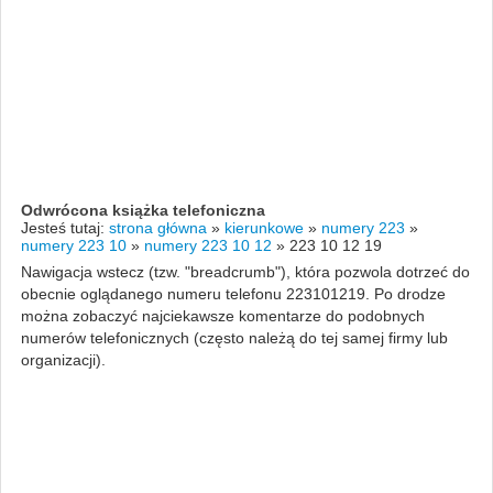
Odwrócona książka telefoniczna
Jesteś tutaj:
strona główna
»
kierunkowe
»
numery 223
»
numery 223 10
»
numery 223 10 12
»
223 10 12 19
Nawigacja wstecz (tzw. "breadcrumb"), która pozwola dotrzeć do
obecnie oglądanego numeru telefonu 223101219. Po drodze
można zobaczyć najciekawsze komentarze do podobnych
numerów telefonicznych (często należą do tej samej firmy lub
organizacji).