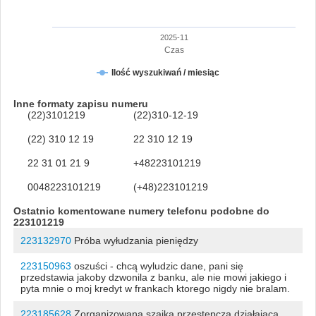
2025-11
Czas
Ilość wyszukiwań / miesiąc
Inne formaty zapisu numeru
(22)3101219
(22)310-12-19
(22) 310 12 19
22 310 12 19
22 31 01 21 9
+48223101219
0048223101219
(+48)223101219
Ostatnio komentowane numery telefonu podobne do
223101219
223132970
Próba wyłudzania pieniędzy
223150963
oszuści - chcą wyludzic dane, pani się
przedstawia jakoby dzwonila z banku, ale nie mowi jakiego i
pyta mnie o moj kredyt w frankach ktorego nigdy nie bralam.
223185628
Zorganizowana szajka przestępcza działająca