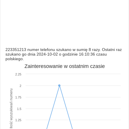
223351213 numer telefonu szukano w sumię 8 razy. Ostatni raz
szukano go dnia 2024-10-02 o godzinie 16:10:36 czasu
polskiego.
Zainteresowanie w ostatnim czasie
2.25
2
Ilość wyszukiwań numeru
1.75
1.5
1.25