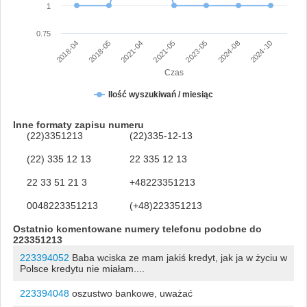
1
0.75
2023-05
2024-08
2024-10
2018-04
2018-05
2021-04
2021-05
Czas
Ilość wyszukiwań / miesiąc
Inne formaty zapisu numeru
(22)3351213
(22)335-12-13
(22) 335 12 13
22 335 12 13
22 33 51 21 3
+48223351213
0048223351213
(+48)223351213
Ostatnio komentowane numery telefonu podobne do
223351213
223394052
Baba wciska ze mam jakiś kredyt, jak ja w życiu w
Polsce kredytu nie miałam....
223394048
oszustwo bankowe, uważać