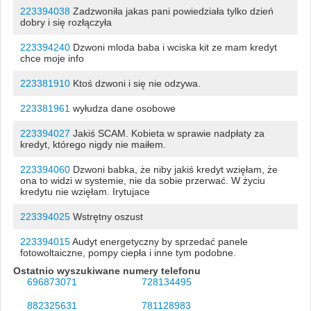
223394038
Zadzwoniła jakas pani powiedziała tylko dzień
dobry i się rozłączyła
223394240
Dzwoni mloda baba i wciska kit ze mam kredyt
chce moje info
223381910
Ktoś dzwoni i się nie odzywa.
223381961
wyłudza dane osobowe
223394027
Jakiś SCAM. Kobieta w sprawie nadpłaty za
kredyt, którego nigdy nie maiłem.
223394060
Dzwoni babka, że niby jakiś kredyt wzięłam, że
ona to widzi w systemie, nie da sobie przerwać. W życiu
kredytu nie wzięłam. Irytujace
223394025
Wstrętny oszust
223394015
Audyt energetyczny by sprzedać panele
fotowoltaiczne, pompy ciepła i inne tym podobne.
Ostatnio wyszukiwane numery telefonu
696873071
728134495
882325631
781128983