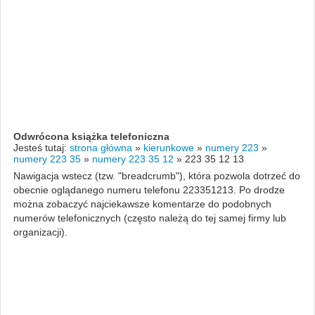
Odwrócona książka telefoniczna
Jesteś tutaj:
strona główna
»
kierunkowe
»
numery 223
»
numery 223 35
»
numery 223 35 12
»
223 35 12 13
Nawigacja wstecz (tzw. "breadcrumb"), która pozwola dotrzeć do
obecnie oglądanego numeru telefonu 223351213. Po drodze
można zobaczyć najciekawsze komentarze do podobnych
numerów telefonicznych (często należą do tej samej firmy lub
organizacji).