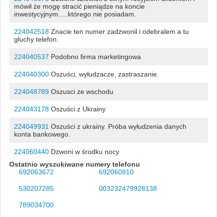
mówił że mogę stracić pieniądze na koncie
inwestycyjnym.....którego nie posiadam.
224042518
Znacie ten numer zadzwonil i odebralem a tu
gluchy telefon.
224040537
Podobno firma marketingowa
224040300
Oszuści, wyłudzacze, zastraszanie.
224048789
Oszusci ze wschodu
224043178
Oszuści z Ukrainy
224049931
Oszuści z ukrainy. Próba wyłudzenia danych
konta bankowego.
224060440
Dzwoni w środku nocy
Ostatnio wyszukiwane numery telefonu
692063672
692060810
530207285
003232479928138
789034700