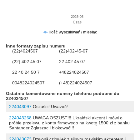
2025-05
Czas
Ilość wyszukiwań / miesiąc
Inne formaty zapisu numeru
(22)4024507
(22)402-45-07
(22) 402 45 07
22 402 45 07
22 40 24 50 7
+48224024507
0048224024507
(+48)224024507
Ostatnio komentowane numery telefonu podobne do
224024507
224043097
Oszuści! Uważać!
224043268
UWAGA OSZUST!!! Ukraiński akcent i mówi o
próbie przelewu z konta firmowego na kwotę 1500 zł z banku
Santander.Zglaszac i blokować!!!
224043673
Dzwonił człowiek z silnym rosyjskim akcentem i