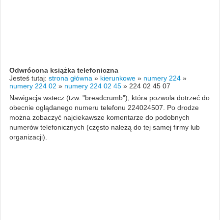
Odwrócona książka telefoniczna
Jesteś tutaj:
strona główna
»
kierunkowe
»
numery 224
»
numery 224 02
»
numery 224 02 45
»
224 02 45 07
Nawigacja wstecz (tzw. "breadcrumb"), która pozwola dotrzeć do
obecnie oglądanego numeru telefonu 224024507. Po drodze
można zobaczyć najciekawsze komentarze do podobnych
numerów telefonicznych (często należą do tej samej firmy lub
organizacji).