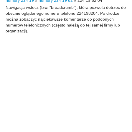
numery 224 19
»
numery 224 19 82
»
224 19 82 04
Nawigacja wstecz (tzw. "breadcrumb"), która pozwola dotrzeć do
obecnie oglądanego numeru telefonu 224198204. Po drodze
można zobaczyć najciekawsze komentarze do podobnych
numerów telefonicznych (często należą do tej samej firmy lub
organizacji).