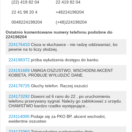
(22) 419 82 04
22 419 82 04
22 41 98 20 4
+48224198204
0048224198204
(+48)224198204
Ostatnio komentowane numery telefonu podobne do
224198204
224176410
Cisza w słuchawce - nie radzę oddzwaniać, bo
pewnie na to liczy złodziej.
224198372
próba wyłudzenia dostępu do banku
224191689
UWAGA OSZUSTWO, WSCHODNI AKCENT
KOBIETA, PRÓBUJE WYŁUDZIĆ DANE.
224178725
Głuchy telefon. Raczej oszuści
224173292
Dzwoni od 6 rano do 22 , po uruchomieniu
telefonu przerywany sygnał. Należy go zablokować z urzędu.
CHAMSTWO bardzo rzadko występujące...
224114000
Podaje się za PKO BP, akcent wschodni,
ewidentne oszustwo
224173360
Telemarketing suplementów diety.