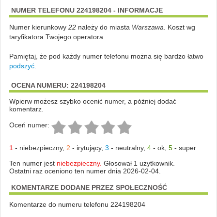
NUMER TELEFONU 224198204 - INFORMACJE
Numer kierunkowy
22
należy do miasta
Warszawa
. Koszt wg
taryfikatora Twojego operatora.
Pamiętaj, że pod każdy numer telefonu można się bardzo łatwo
podszyć
.
OCENA NUMERU: 224198204
Wpierw możesz szybko ocenić numer, a później dodać
komentarz.
Oceń numer:
1
-
niebezpieczny
,
2
-
irytujący
,
3
-
neutralny
,
4
-
ok
,
5
-
super
Ten numer jest
niebezpieczny.
Głosował 1 użytkownik.
Ostatni raz oceniono ten numer dnia 2026-02-04.
KOMENTARZE DODANE PRZEZ SPOŁECZNOŚĆ
Komentarze do numeru telefonu 224198204