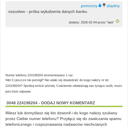
oszustwo - próba wyłudzenia danych banku
dodany: 2026-02-04 przez "tata"
Numer telefonu 224198204 skomentowano 1 raz.
Nikt Ci jeszcze nie pomógł? Nie udało się dowiedzieć do kogo należy nr tel.
224198204? Spróbuj wrócić później. Codziennie odwiedzają nas tysiące osób, może
jutro ktoś odpowie.
0048 224198204 - DODAJ NOWY KOMENTARZ
Wiesz lub domyślasz się kto dzwonił i do kogo należy szukany
przez Ciebie numer telefonu? Przyłącz się do zwalczania spamu
telefonicznego i rozpoznawania nadawców niechcianych