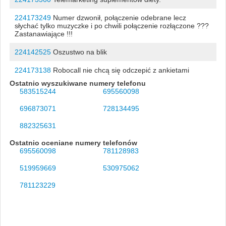
224173249
Numer dzwonił, połączenie odebrane lecz
słychać tylko muzyczke i po chwili połączenie rozłączone ???
Zastanawiające !!!
224142525
Oszustwo na blik
224173138
Robocall nie chcą się odczepić z ankietami
Ostatnio wyszukiwane numery telefonu
583515244
695560098
696873071
728134495
882325631
Ostatnio oceniane numery telefonów
695560098
781128983
519959669
530975062
781123229