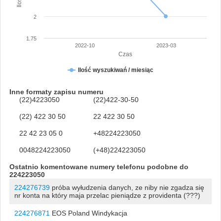
2
1.75
2022-10
2023-03
Czas
Ilość wyszukiwań / miesiąc
Inne formaty zapisu numeru
(22)4223050
(22)422-30-50
(22) 422 30 50
22 422 30 50
22 42 23 05 0
+48224223050
0048224223050
(+48)224223050
Ostatnio komentowane numery telefonu podobne do
224223050
224276739
próba wyłudzenia danych, ze niby nie zgadza się
nr konta na który maja przelac pieniądze z providenta (???)
224276871
EOS Poland Windykacja