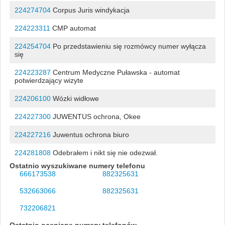
224274704
Corpus Juris windykacja
224223311
CMP automat
224254704
Po przedstawieniu się rozmówcy numer wyłącza
się
224223287
Centrum Medyczne Puławska - automat
potwierdzający wizyte
224206100
Wózki widłowe
224227300
JUWENTUS ochrona, Okee
224227216
Juwentus ochrona biuro
224281808
Odebrałem i nikt się nie odezwał.
Ostatnio wyszukiwane numery telefonu
666173538
882325631
532663066
882325631
732206821
Ostatnio oceniane numery telefonów