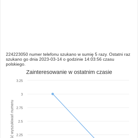
224223050 numer telefonu szukano w sumię 5 razy. Ostatni raz
szukano go dnia 2023-03-14 o godzinie 14:03:56 czasu
polskiego.
Zainteresowanie w ostatnim czasie
3.25
3
Ilość wyszukiwań numeru
2.75
2.5
2.25