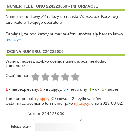
NUMER TELEFONU 224223050 - INFORMACJE
Numer kierunkowy
22
należy do miasta
Warszawa
. Koszt wg
taryfikatora Twojego operatora.
Pamiętaj, że pod każdy numer telefonu można się bardzo łatwo
podszyć
.
OCENA NUMERU: 224223050
Wpierw możesz szybko ocenić numer, a później dodać
komentarz.
Oceń numer:
1
-
niebezpieczny
,
2
-
irytujący
,
3
-
neutralny
,
4
-
ok
,
5
-
super
Ten numer jest
irytujący.
Głosowało 2 użytkowników.
Ostatni raz oceniono ten numer jako
irytujący.
dnia 2023-03-02.