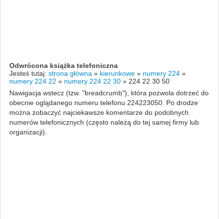
Odwrócona książka telefoniczna
Jesteś tutaj:
strona główna
»
kierunkowe
»
numery 224
»
numery 224 22
»
numery 224 22 30
»
224 22 30 50
Nawigacja wstecz (tzw. "breadcrumb"), która pozwola dotrzeć do
obecnie oglądanego numeru telefonu 224223050. Po drodze
można zobaczyć najciekawsze komentarze do podobnych
numerów telefonicznych (często należą do tej samej firmy lub
organizacji).