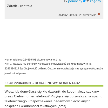
1x
Zdrofit - centrala
dodany: 2025-05-23 przez "MT"
Numer telefonu 224639491 skomentowano 1 raz.
Nikt Ci jeszcze nie pomógł? Nie udało się dowiedzieć do kogo należy nr tel.
224639491? Spróbuj wrócić później. Codziennie odwiedzają nas tysiące osób, może
jutro ktoś odpowie.
0048 224639491 - DODAJ NOWY KOMENTARZ
Wiesz lub domyślasz się kto dzwonił i do kogo należy szukany
przez Ciebie numer telefonu? Przyłącz się do zwalczania spamu
telefonicznego i rozpoznawania nadawców niechcianych
połączeń i wiadomości tekstowych (sms).