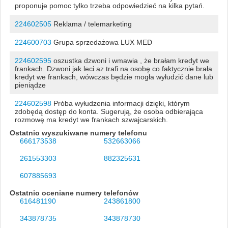
proponuje pomoc tylko trzeba odpowiedzieć na kilka pytań.
224602505
Reklama / telemarketing
224600703
Grupa sprzedażowa LUX MED
224602595
oszustka dzwoni i wmawia , że brałam kredyt we
frankach. Dzwoni jak leci az trafi na osobę co faktycznie brała
kredyt we frankach, wówczas będzie mogła wyłudzić dane lub
pieniądze
224602598
Próba wyłudzenia informacji dzięki, którym
zdobędą dostęp do konta. Sugerują, że osoba odbierająca
rozmowę ma kredyt we frankach szwajcarskich.
Ostatnio wyszukiwane numery telefonu
666173538
532663066
261553303
882325631
607885693
Ostatnio oceniane numery telefonów
616481190
243861800
343878735
343878730