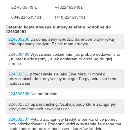
22 46 39 49 1
+48224639491
0048224639491
(+48)224639491
Ostatnio komentowane numery telefonu podobne do
224639491
224605230
Dzwonią, żeby wyłudzić dane pod przykrywką
rekompensaty kredytu. Ps nie mam kredytu
224639490
Wydzwania codziennie, jak próbuje oddzwonić to
„ numer niedostępny „ a jak odbieram to cisza po drugiej
stronie.
224602511
przedstawia sie jako Ewa Mazur i mówi o
roszczeniach do kredytu niby mojego. Po pytaniu jaka firma
rozłacza się
224602509
Nie odebrałam
224602513
Spam/phishing. Szukają osób które zaciągnęły
kredyt we frankach szwajcarskich.
224602507
Pyta o zaciągnięty kredyt w banku, chce pomóc
przy odszkodowaniu. Podobno widzi w systemie że osoba ma
niedokończone roszczenie o zwrot kosztów kredytu i