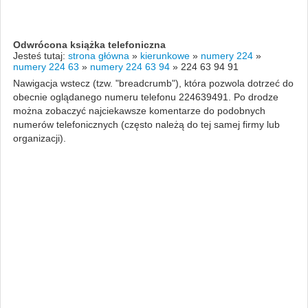
Odwrócona książka telefoniczna
Jesteś tutaj:
strona główna
»
kierunkowe
»
numery 224
»
numery 224 63
»
numery 224 63 94
»
224 63 94 91
Nawigacja wstecz (tzw. "breadcrumb"), która pozwola dotrzeć do
obecnie oglądanego numeru telefonu 224639491. Po drodze
można zobaczyć najciekawsze komentarze do podobnych
numerów telefonicznych (często należą do tej samej firmy lub
organizacji).