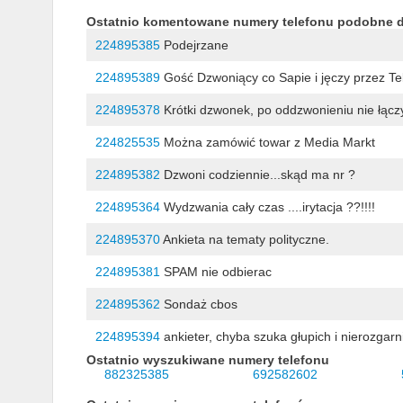
Ostatnio komentowane numery telefonu podobne 
224895385
Podejrzane
224895389
Gość Dzwoniący co Sapie i jęczy przez Tel
224895378
Krótki dzwonek, po oddzwonieniu nie łącz
224825535
Można zamówić towar z Media Markt
224895382
Dzwoni codziennie...skąd ma nr ?
224895364
Wydzwania cały czas ....irytacja ??!!!!
224895370
Ankieta na tematy polityczne.
224895381
SPAM nie odbierac
224895362
Sondaż cbos
224895394
ankieter, chyba szuka głupich i nierozgarn
Ostatnio wyszukiwane numery telefonu
882325385
692582602