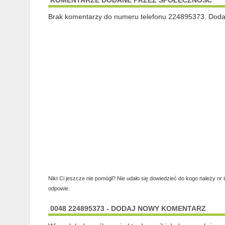
KOMENTARZE DODANE PRZEZ SPOŁECZNOŚĆ
Brak komentarzy do numeru telefonu 224895373. Dodaj 
Nikt Ci jeszcze nie pomógł? Nie udało się dowiedzieć do kogo należy nr 
odpowie.
0048 224895373 - DODAJ NOWY KOMENTARZ