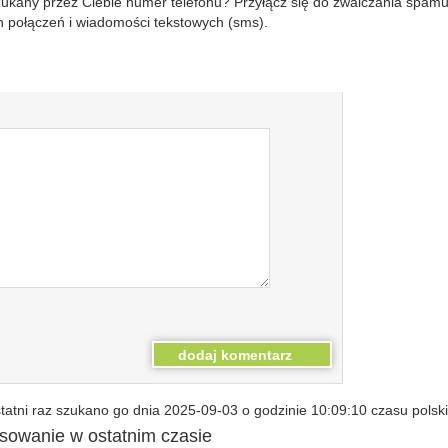
szukany przez Ciebie numer telefonu? Przyłącz się do zwalczania spam
 połączeń i wiadomości tekstowych (sms).
atni raz szukano go dnia 2025-09-03 o godzinie 10:09:10 czasu polsk
esowanie w ostatnim czasie