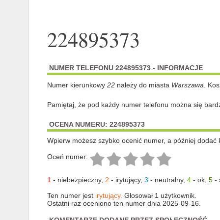
224895373
NUMER TELEFONU 224895373 - INFORMACJE
Numer kierunkowy
22
należy do miasta
Warszawa
. Kos
Pamiętaj, że pod każdy numer telefonu można się bard
OCENA NUMERU: 224895373
Wpierw możesz szybko ocenić numer, a później dodać 
Oceń numer:
1
-
niebezpieczny
,
2
-
irytujący
,
3
-
neutralny
,
4
-
ok
,
5
-
Ten numer jest
irytujący.
Głosował 1 użytkownik.
Ostatni raz oceniono ten numer dnia 2025-09-16.