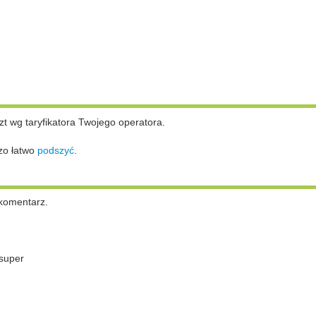
zt wg taryfikatora Twojego operatora.
zo łatwo
podszyć
.
komentarz.
super