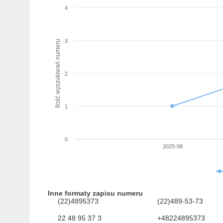
4
3
Ilość wyszukiwań numeru
2
1
0
2025-08
Inne formaty zapisu numeru
(22)4895373
(22)489-53-73
22 48 95 37 3
+48224895373