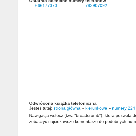
Ostatnio oceniane numery telefonów
666177370
783907092
Odwrócona książka telefoniczna
Jesteś tutaj:
strona główna
»
kierunkowe
»
numery 224
Nawigacja wstecz (tzw. "breadcrumb"), która pozwola
zobaczyć najciekawsze komentarze do podobnych numerów