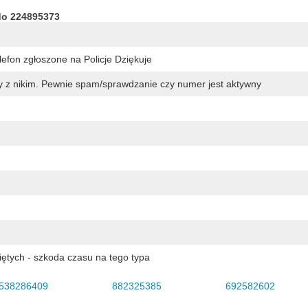
do 224895373
efon zgłoszone na Policje Dziękuje
y z nikim. Pewnie spam/sprawdzanie czy numer jest aktywny
iętych - szkoda czasu na tego typa
538286409
882325385
692582602