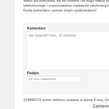
Wiesz lub domyślasz się kto dzwonił i do kogo należy 
telefonicznego i rozpoznawania nadawców niechcianych
Dodaj komentarz i pomóż innym użytkownikom!
Komentarz
Podpis
224895373 numer telefonu szukano w sumię 4 razy. Ost
Zainter