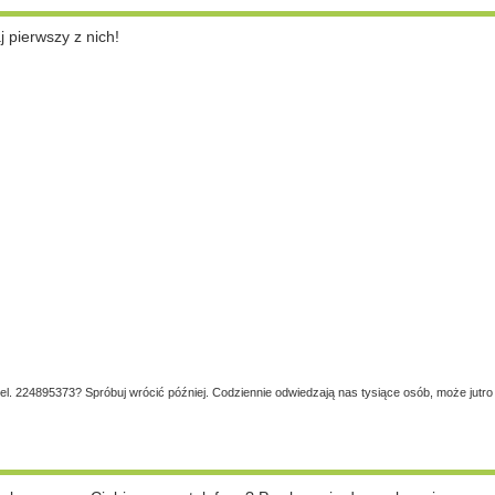
pierwszy z nich!
tel. 224895373? Spróbuj wrócić później. Codziennie odwiedzają nas tysiące osób, może jutro