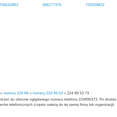
739102853
666177370
732929822
»
numery 224 89
»
numery 224 89 53
»
224 89 53 73
 dotrzeć do obecnie oglądanego numeru telefonu 224895373. Po drodz
 telefonicznych (często należą do tej samej firmy lub organizacji).