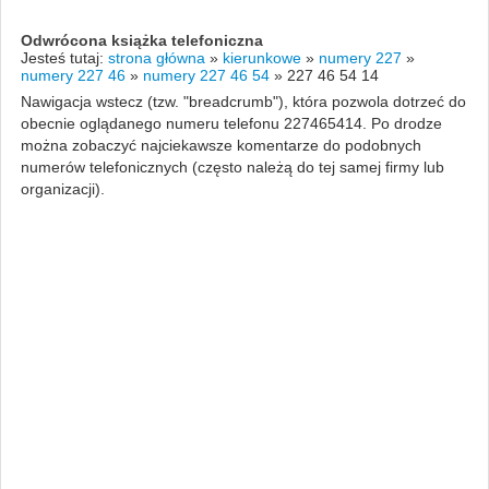
Odwrócona książka telefoniczna
Jesteś tutaj:
strona główna
»
kierunkowe
»
numery 227
»
numery 227 46
»
numery 227 46 54
»
227 46 54 14
Nawigacja wstecz (tzw. "breadcrumb"), która pozwola dotrzeć do
obecnie oglądanego numeru telefonu 227465414. Po drodze
można zobaczyć najciekawsze komentarze do podobnych
numerów telefonicznych (często należą do tej samej firmy lub
organizacji).