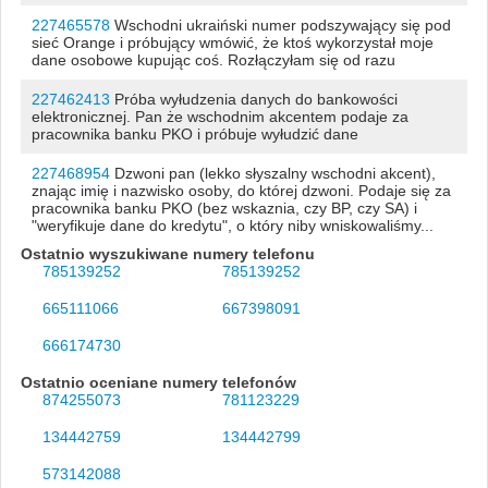
227465578
Wschodni ukraiński numer podszywający się pod
sieć Orange i próbujący wmówić, że ktoś wykorzystał moje
dane osobowe kupując coś. Rozłączyłam się od razu
227462413
Próba wyłudzenia danych do bankowości
elektronicznej. Pan że wschodnim akcentem podaje za
pracownika banku PKO i próbuje wyłudzić dane
227468954
Dzwoni pan (lekko słyszalny wschodni akcent),
znając imię i nazwisko osoby, do której dzwoni. Podaje się za
pracownika banku PKO (bez wskaznia, czy BP, czy SA) i
"weryfikuje dane do kredytu", o który niby wniskowaliśmy...
Ostatnio wyszukiwane numery telefonu
785139252
785139252
665111066
667398091
666174730
Ostatnio oceniane numery telefonów
874255073
781123229
134442759
134442799
573142088