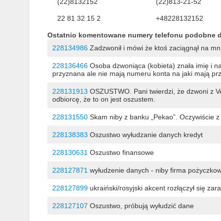
(22)8132152
(22)813-21-52
22 81 32 15 2
+48228132152
Ostatnio komentowane numery telefonu podobne 
228134986
Zadzwonił i mówi że ktoś zaciągnął na mni
228136466
Osoba dzwoniąca (kobieta) znała imię i na
przyznana ale nie mają numeru konta na jaki mają pr
228131913
OSZUSTWO. Pani twierdzi, że dzwoni z Vel
odbiorcę, że to on jest oszustem.
228131550
Skam niby z banku „Pekao”. Oczywiście z
228138383
Oszustwo wyłudzanie danych kredyt
228130631
Oszustwo finansowe
228127871
wyłudzenie danych - niby firma pożyczkow
228127899
ukraiński/rosyjski akcent rozłączył się zar
228127107
Oszustwo, próbują wyłudzić dane