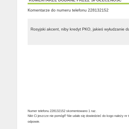
KOMENTARZE DODANE PRZEZ SPOŁECZNOŚĆ
Komentarze do numeru telefonu 228132152
Rosyjski akcent, niby kredyt PKO, jakieś wyłudzanie 
Numer telefonu 228132152 skomentowano 1 raz.
Nikt Ci jeszcze nie pomógł? Nie udało się dowiedzieć do kogo należy nr 
odpowie.