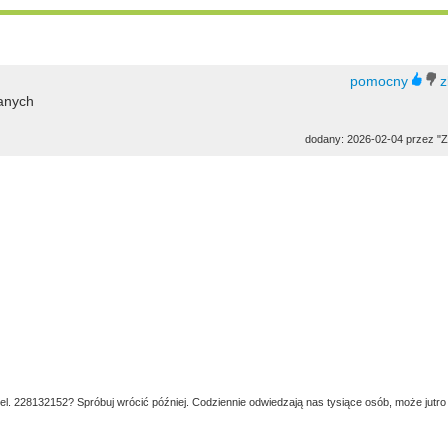
danych
dodany: 2026-02-04 przez "Z
tel. 228132152? Spróbuj wrócić później. Codziennie odwiedzają nas tysiące osób, może jutro