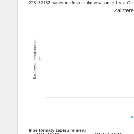
228132152 numer telefonu szukano w sumię 1 raz. Osta
Zainter
Ilość wyszukiwań numeru
1
Inne formaty zapisu numeru