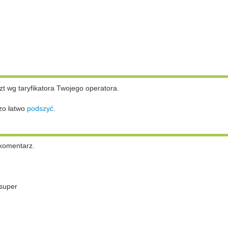
zt wg taryfikatora Twojego operatora.
zo łatwo
podszyć
.
komentarz.
super