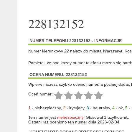
228132152
NUMER TELEFONU 228132152 - INFORMACJE
Numer kierunkowy
22
należy do miasta
Warszawa
. Kos
Pamiętaj, że pod każdy numer telefonu można się bard
OCENA NUMERU: 228132152
Wpierw możesz szybko ocenić numer, a później dodać 
Oceń numer:
1
-
niebezpieczny
,
2
-
irytujący
,
3
-
neutralny
,
4
-
ok
,
5
-
Ten numer jest
niebezpieczny.
Głosował 1 użytkownik.
Ostatni raz oceniono ten numer dnia 2026-02-04.