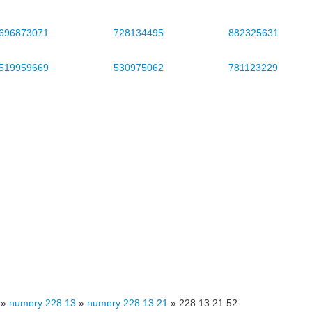
696873071
728134495
882325631
519959669
530975062
781123229
»
numery 228 13
»
numery 228 13 21
»
228 13 21 52