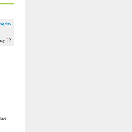
big"
 ktoś