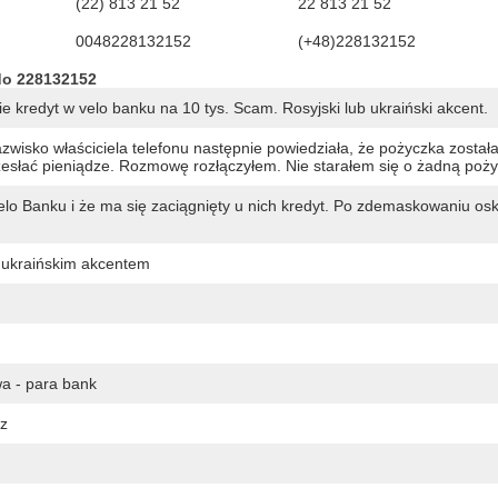
(22) 813 21 52
22 813 21 52
0048228132152
(+48)228132152
do 228132152
e kredyt w velo banku na 10 tys. Scam. Rosyjski lub ukraiński akcent.
zwisko właściciela telefonu następnie powiedziała, że pożyczka został
zesłać pieniądze. Rozmowę rozłączyłem. Nie starałem się o żadną poży
o Banku i że ma się zaciągnięty u nich kredyt. Po zdemaskowaniu os
 ukraińskim akcentem
a - para bank
az