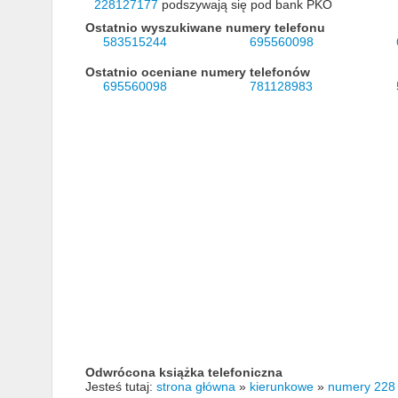
228127177
podszywają się pod bank PKO
Ostatnio wyszukiwane numery telefonu
583515244
695560098
Ostatnio oceniane numery telefonów
695560098
781128983
Odwrócona książka telefoniczna
Jesteś tutaj:
strona główna
»
kierunkowe
»
numery 228