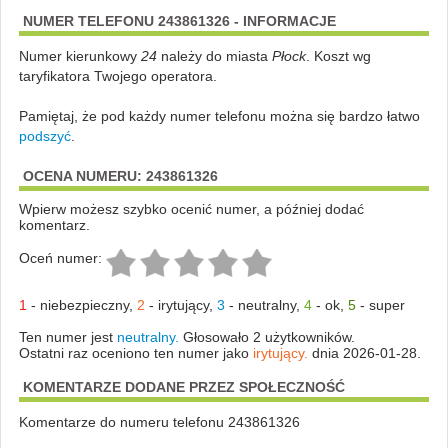
NUMER TELEFONU 243861326 - INFORMACJE
Numer kierunkowy
24
należy do miasta
Płock
. Koszt wg
taryfikatora Twojego operatora.
Pamiętaj, że pod każdy numer telefonu można się bardzo łatwo
podszyć
.
OCENA NUMERU: 243861326
Wpierw możesz szybko ocenić numer, a później dodać
komentarz.
Oceń numer:
1
-
niebezpieczny
,
2
-
irytujący
,
3
-
neutralny
,
4
-
ok
,
5
-
super
Ten numer jest
neutralny.
Głosowało 2 użytkowników.
Ostatni raz oceniono ten numer jako
irytujący.
dnia 2026-01-28.
KOMENTARZE DODANE PRZEZ SPOŁECZNOŚĆ
Komentarze do numeru telefonu 243861326