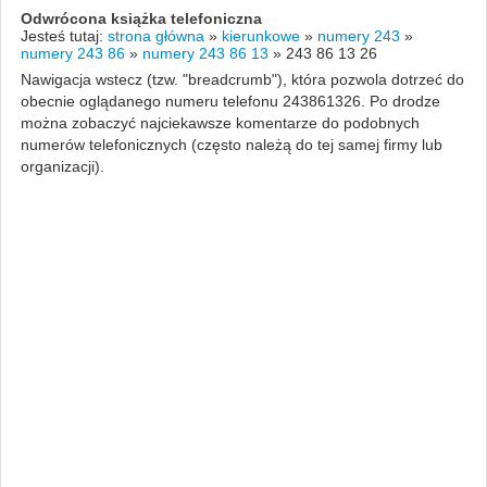
Odwrócona książka telefoniczna
Jesteś tutaj:
strona główna
»
kierunkowe
»
numery 243
»
numery 243 86
»
numery 243 86 13
»
243 86 13 26
Nawigacja wstecz (tzw. "breadcrumb"), która pozwola dotrzeć do
obecnie oglądanego numeru telefonu 243861326. Po drodze
można zobaczyć najciekawsze komentarze do podobnych
numerów telefonicznych (często należą do tej samej firmy lub
organizacji).