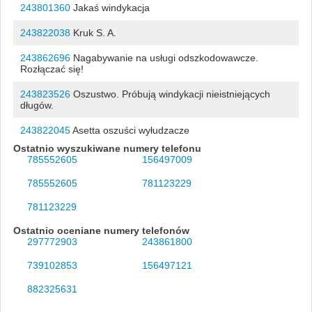
243801360
Jakaś windykacja
243822038
Kruk S. A.
243862696
Nagabywanie na usługi odszkodowawcze.
Rozłączać się!
243823526
Oszustwo. Próbują windykacji nieistniejących
długów.
243822045
Asetta oszuści wyłudzacze
Ostatnio wyszukiwane numery telefonu
785552605
156497009
785552605
781123229
781123229
Ostatnio oceniane numery telefonów
297772903
243861800
739102853
156497121
882325631