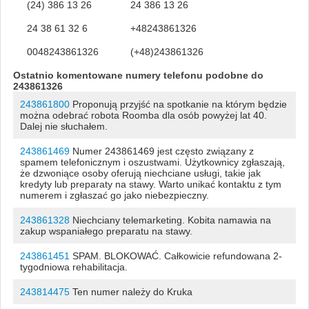
(24) 386 13 26
24 386 13 26
24 38 61 32 6
+48243861326
0048243861326
(+48)243861326
Ostatnio komentowane numery telefonu podobne do
243861326
243861800
Proponują przyjść na spotkanie na którym będzie
można odebrać robota Roomba dla osób powyżej lat 40.
Dalej nie słuchałem.
243861469
Numer 243861469 jest często związany z
spamem telefonicznym i oszustwami. Użytkownicy zgłaszają,
że dzwoniące osoby oferują niechciane usługi, takie jak
kredyty lub preparaty na stawy. Warto unikać kontaktu z tym
numerem i zgłaszać go jako niebezpieczny.
243861328
Niechciany telemarketing. Kobita namawia na
zakup wspaniałego preparatu na stawy.
243861451
SPAM. BLOKOWAĆ. Całkowicie refundowana 2-
tygodniowa rehabilitacja.
243814475
Ten numer należy do Kruka