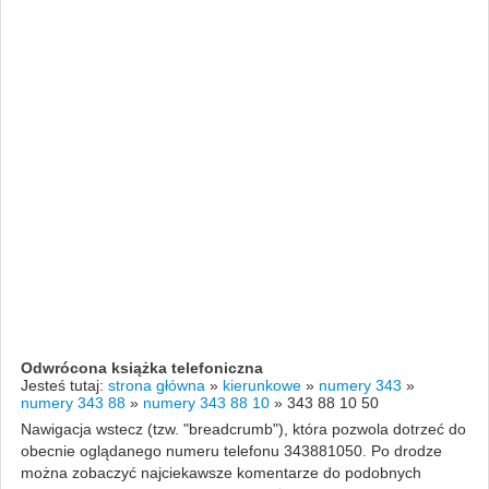
Odwrócona książka telefoniczna
Jesteś tutaj:
strona główna
»
kierunkowe
»
numery 343
»
numery 343 88
»
numery 343 88 10
»
343 88 10 50
Nawigacja wstecz (tzw. "breadcrumb"), która pozwola dotrzeć do
obecnie oglądanego numeru telefonu 343881050. Po drodze
można zobaczyć najciekawsze komentarze do podobnych