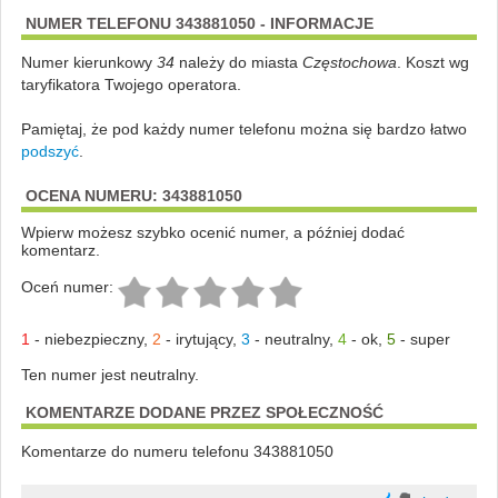
NUMER TELEFONU 343881050 - INFORMACJE
Numer kierunkowy
34
należy do miasta
Częstochowa
. Koszt wg
taryfikatora Twojego operatora.
Pamiętaj, że pod każdy numer telefonu można się bardzo łatwo
podszyć
.
OCENA NUMERU: 343881050
Wpierw możesz szybko ocenić numer, a później dodać
komentarz.
Oceń numer:
1
-
niebezpieczny
,
2
-
irytujący
,
3
-
neutralny
,
4
-
ok
,
5
-
super
Ten numer jest neutralny.
KOMENTARZE DODANE PRZEZ SPOŁECZNOŚĆ
Komentarze do numeru telefonu 343881050