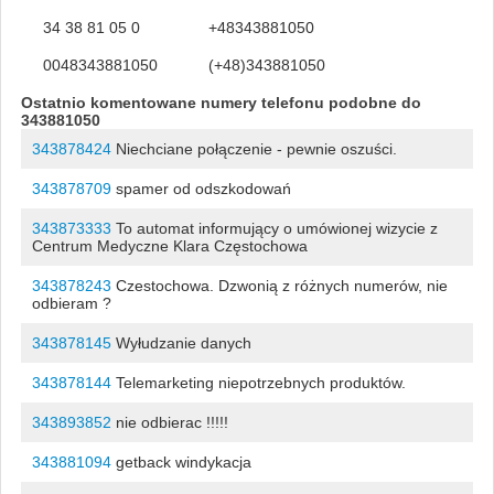
34 38 81 05 0
+48343881050
0048343881050
(+48)343881050
Ostatnio komentowane numery telefonu podobne do
343881050
343878424
Niechciane połączenie - pewnie oszuści.
343878709
spamer od odszkodowań
343873333
To automat informujący o umówionej wizycie z
Centrum Medyczne Klara Częstochowa
343878243
Czestochowa. Dzwonią z różnych numerów, nie
odbieram ?
343878145
Wyłudzanie danych
343878144
Telemarketing niepotrzebnych produktów.
343893852
nie odbierac !!!!!
343881094
getback windykacja