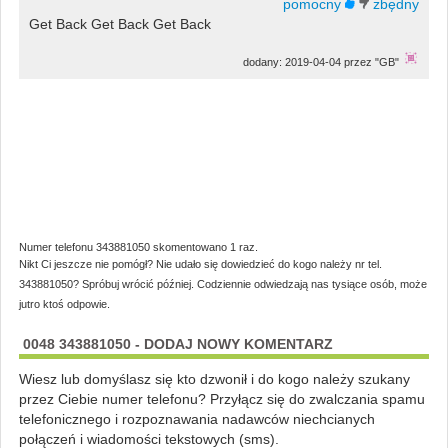
Get Back Get Back Get Back
dodany: 2019-04-04 przez "GB"
Numer telefonu 343881050 skomentowano 1 raz.
Nikt Ci jeszcze nie pomógł? Nie udało się dowiedzieć do kogo należy nr tel.
343881050? Spróbuj wrócić później. Codziennie odwiedzają nas tysiące osób, może
jutro ktoś odpowie.
0048 343881050 - DODAJ NOWY KOMENTARZ
Wiesz lub domyślasz się kto dzwonił i do kogo należy szukany
przez Ciebie numer telefonu? Przyłącz się do zwalczania spamu
telefonicznego i rozpoznawania nadawców niechcianych
połączeń i wiadomości tekstowych (sms).