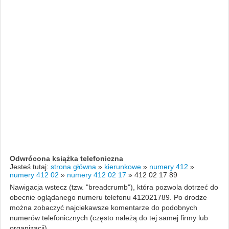
Odwrócona książka telefoniczna
Jesteś tutaj:
strona główna
»
kierunkowe
»
numery 412
»
numery 412 02
»
numery 412 02 17
»
412 02 17 89
Nawigacja wstecz (tzw. "breadcrumb"), która pozwola dotrzeć do
obecnie oglądanego numeru telefonu 412021789. Po drodze
można zobaczyć najciekawsze komentarze do podobnych
numerów telefonicznych (często należą do tej samej firmy lub
organizacji).