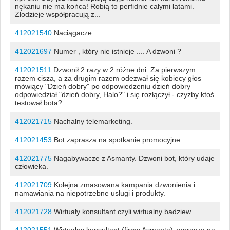
nękaniu nie ma końca! Robią to perfidnie całymi latami.
Złodzieje współpracują z...
412021540
Naciągacze.
412021697
Numer , który nie istnieje .... A dzwoni ?
412021511
Dzwonił 2 razy w 2 różne dni. Za pierwszym
razem cisza, a za drugim razem odezwał się kobiecy głos
mówiący "Dzień dobry" po odpowiedzeniu dzień dobry
odpowiedział "dzień dobry, Halo?" i się rozłączył - czyżby ktoś
testował bota?
412021715
Nachalny telemarketing.
412021453
Bot zaprasza na spotkanie promocyjne.
412021775
Nagabywacze z Asmanty. Dzwoni bot, który udaje
człowieka.
412021709
Kolejna zmasowana kampania dzwonienia i
namawiania na niepotrzebne usługi i produkty.
412021728
Wirtualy konsultant czyli wirtualny badziew.
412021551
Wirtualny konsultant (firmy Asmanta) zaprasza na