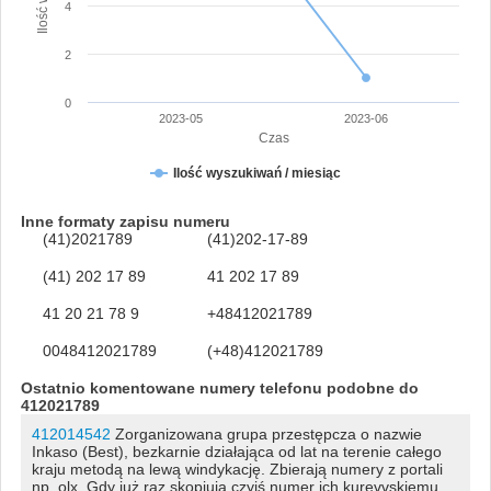
4
2
0
2023-05
2023-06
Czas
Ilość wyszukiwań / miesiąc
Inne formaty zapisu numeru
(41)2021789
(41)202-17-89
(41) 202 17 89
41 202 17 89
41 20 21 78 9
+48412021789
0048412021789
(+48)412021789
Ostatnio komentowane numery telefonu podobne do
412021789
412014542
Zorganizowana grupa przestępcza o nazwie
Inkaso (Best), bezkarnie działająca od lat na terenie całego
kraju metodą na lewą windykację. Zbierają numery z portali
np. olx. Gdy już raz skopiują czyjś numer ich kurevvskiemu