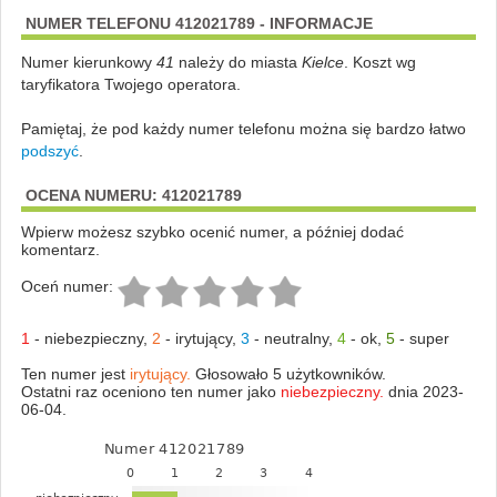
NUMER TELEFONU 412021789 - INFORMACJE
Numer kierunkowy
41
należy do miasta
Kielce
. Koszt wg
taryfikatora Twojego operatora.
Pamiętaj, że pod każdy numer telefonu można się bardzo łatwo
podszyć
.
OCENA NUMERU: 412021789
Wpierw możesz szybko ocenić numer, a później dodać
komentarz.
Oceń numer:
1
-
niebezpieczny
,
2
-
irytujący
,
3
-
neutralny
,
4
-
ok
,
5
-
super
Ten numer jest
irytujący.
Głosowało 5 użytkowników.
Ostatni raz oceniono ten numer jako
niebezpieczny.
dnia 2023-
06-04.