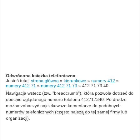
Odwrócona książka telefoniczna
Jesteś tutaj:
strona główna
»
kierunkowe
»
numery 412
»
numery 412 71
»
numery 412 71 73
»
412 71 73 40
Nawigacja wstecz (tzw. "breadcrumb"), która pozwola dotrzeć do
obecnie oglądanego numeru telefonu 412717340. Po drodze
można zobaczyć najciekawsze komentarze do podobnych
numerów telefonicznych (często należą do tej samej firmy lub
organizacji).