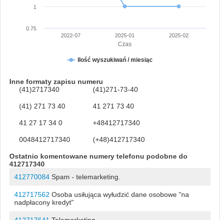
1
0.75
2022-07
2025-01
2025-02
Czas
Ilość wyszukiwań / miesiąc
Inne formaty zapisu numeru
(41)2717340
(41)271-73-40
(41) 271 73 40
41 271 73 40
41 27 17 34 0
+48412717340
0048412717340
(+48)412717340
Ostatnio komentowane numery telefonu podobne do
412717340
412770084
Spam - telemarketing.
412717562
Osoba usiłująca wyłudzić dane osobowe "na
nadpłacony kredyt"
412717641
Telemarketing.