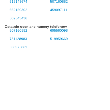
518149674
507160882
662150302
459097111
502543436
Ostatnio oceniane numery telefonów
507160882
695560098
781128983
519959669
530975062