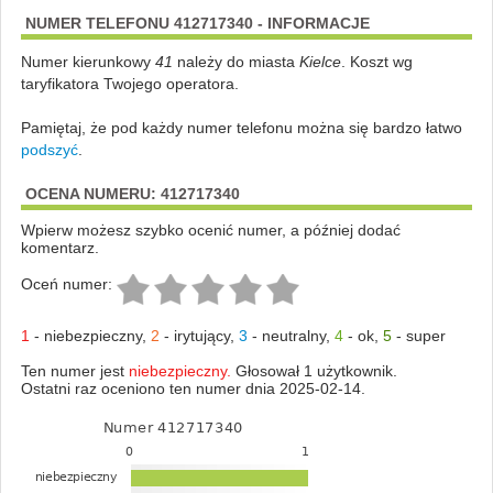
NUMER TELEFONU 412717340 - INFORMACJE
Numer kierunkowy
41
należy do miasta
Kielce
. Koszt wg
taryfikatora Twojego operatora.
Pamiętaj, że pod każdy numer telefonu można się bardzo łatwo
podszyć
.
OCENA NUMERU: 412717340
Wpierw możesz szybko ocenić numer, a później dodać
komentarz.
Oceń numer:
1
-
niebezpieczny
,
2
-
irytujący
,
3
-
neutralny
,
4
-
ok
,
5
-
super
Ten numer jest
niebezpieczny.
Głosował 1 użytkownik.
Ostatni raz oceniono ten numer dnia 2025-02-14.