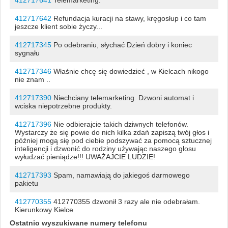
412717642
Refundacja kuracji na stawy, kręgosłup i co tam
jeszcze klient sobie życzy...
412717345
Po odebraniu, słychać Dzień dobry i koniec
sygnału
412717346
Właśnie chcę się dowiedzieć , w Kielcach nikogo
nie znam ..
412717390
Niechciany telemarketing. Dzwoni automat i
wciska niepotrzebne produkty.
412717396
Nie odbierajcie takich dziwnych telefonów.
Wystarczy że się powie do nich kilka zdań zapiszą twój głos i
później mogą się pod ciebie podszywać za pomocą sztucznej
inteligencji i dzwonić do rodziny używając naszego głosu
wyłudzać pieniądze!!! UWAŻAJCIE LUDZIE!
412717393
Spam, namawiają do jakiegoś darmowego
pakietu
412770355
412770355 dzwonił 3 razy ale nie odebrałam.
Kierunkowy Kielce
Ostatnio wyszukiwane numery telefonu