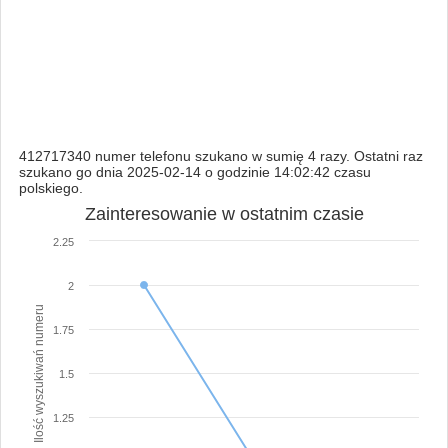
412717340 numer telefonu szukano w sumię 4 razy. Ostatni raz
szukano go dnia 2025-02-14 o godzinie 14:02:42 czasu
polskiego.
Zainteresowanie w ostatnim czasie
2.25
2
Ilość wyszukiwań numeru
1.75
1.5
1.25