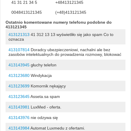
41 31 21 34 5
+48413121345
0048413121345
(+48)413121345
Ostatnio komentowane numery telefonu podobne do
413121345
413121313
41 312 13 13 wyświetliło się jako spam Co to
oznacza
413107814
Doradcy ubezpieczeniowi, nachalni ale bez
zasobów intelektualnych do prowadzenia rozmowy, blokować
413143945
głuchy telefon
413123680
Windykacja
413123699
Komornik nękający
413123645
Asseta.sa spam
413143981
LuxMed - oferta.
413143976
nie odzywa się
413143984
Automat Luxmedu z ofertami.