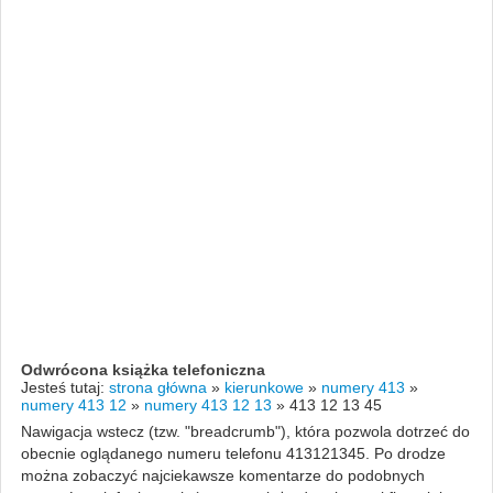
Odwrócona książka telefoniczna
Jesteś tutaj:
strona główna
»
kierunkowe
»
numery 413
»
numery 413 12
»
numery 413 12 13
»
413 12 13 45
Nawigacja wstecz (tzw. "breadcrumb"), która pozwola dotrzeć do
obecnie oglądanego numeru telefonu 413121345. Po drodze
można zobaczyć najciekawsze komentarze do podobnych