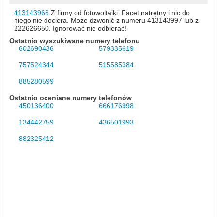
413143966
Z firmy od fotowoltaiki. Facet natrętny i nic do
niego nie dociera. Może dzwonić z numeru 413143997 lub z
222626650. Ignorować nie odbierać!
Ostatnio wyszukiwane numery telefonu
602690436
579335619
757524344
515585384
885280599
Ostatnio oceniane numery telefonów
450136400
666176998
134442759
436501993
882325412