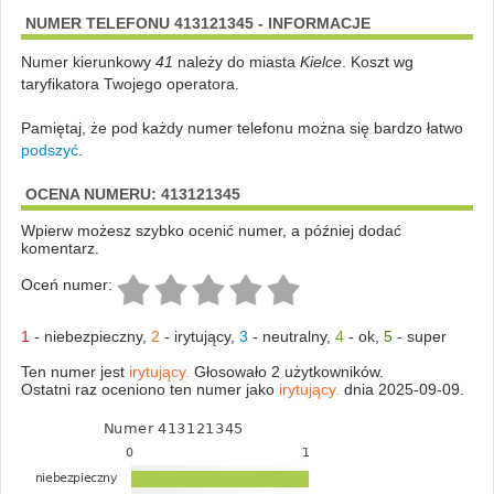
NUMER TELEFONU 413121345 - INFORMACJE
Numer kierunkowy
41
należy do miasta
Kielce
. Koszt wg
taryfikatora Twojego operatora.
Pamiętaj, że pod każdy numer telefonu można się bardzo łatwo
podszyć
.
OCENA NUMERU: 413121345
Wpierw możesz szybko ocenić numer, a później dodać
komentarz.
Oceń numer:
1
-
niebezpieczny
,
2
-
irytujący
,
3
-
neutralny
,
4
-
ok
,
5
-
super
Ten numer jest
irytujący.
Głosowało 2 użytkowników.
Ostatni raz oceniono ten numer jako
irytujący.
dnia 2025-09-09.