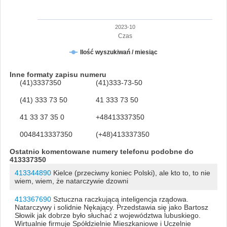
2023-10
Czas
Ilość wyszukiwań / miesiąc
Inne formaty zapisu numeru
(41)3337350
(41)333-73-50
(41) 333 73 50
41 333 73 50
41 33 37 35 0
+48413337350
0048413337350
(+48)413337350
Ostatnio komentowane numery telefonu podobne do
413337350
413344890
Kielce (przeciwny koniec Polski), ale kto to, to nie
wiem, wiem, że natarczywie dzowni
413367690
Sztuczna raczkującą inteligencja rządowa.
Natarczywy i solidnie Nękający. Przedstawia się jako Bartosz
Słowik jak dobrze było słuchać z województwa lubuskiego.
Wirtualnie firmuje Spółdzielnie Mieszkaniowe i Uczelnie