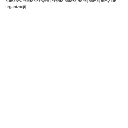
numerów telefonicznych (często należą do tej samej firmy lub
organizacji).