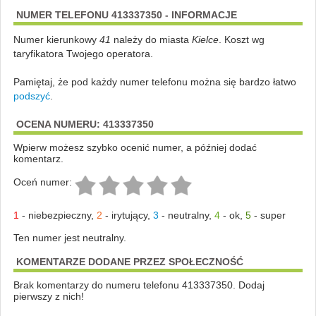
NUMER TELEFONU 413337350 - INFORMACJE
Numer kierunkowy
41
należy do miasta
Kielce
. Koszt wg
taryfikatora Twojego operatora.
Pamiętaj, że pod każdy numer telefonu można się bardzo łatwo
podszyć
.
OCENA NUMERU: 413337350
Wpierw możesz szybko ocenić numer, a później dodać
komentarz.
Oceń numer:
1
-
niebezpieczny
,
2
-
irytujący
,
3
-
neutralny
,
4
-
ok
,
5
-
super
Ten numer jest neutralny.
KOMENTARZE DODANE PRZEZ SPOŁECZNOŚĆ
Brak komentarzy do numeru telefonu 413337350. Dodaj
pierwszy z nich!