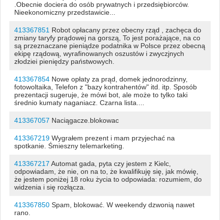
.Obecnie dociera do osób prywatnych i przedsiębiorców.
Nieekonomiczny przedstawicie...
413367851
Robot opłacany przez obecny rząd , zachęca do
zmiany taryfy prądowej na gorszą, To jest porażające, na co
są przeznaczane pieniądze podatnika w Polsce przez obecną
ekipę rządową, wyrafinowanych oszustów i zwyczjnych
złodziei pieniędzy państwowych.
413367854
Nowe opłaty za prąd, domek jednorodzinny,
fotowoltaika, Telefon z "bazy kontrahentów" itd. itp. Sposób
prezentacji sugeruje, że mówi bot, ale może to tylko taki
średnio kumaty naganiacz. Czarna lista....
413367057
Naciągacze.blokowac
413367219
Wygrałem prezent i mam przyjechać na
spotkanie. Śmieszny telemarketing.
413367217
Automat gada, pyta czy jestem z Kielc,
odpowiadam, że nie, on na to, że kwalifikuję się, jak mówię,
że jestem poniżej 18 roku życia to odpowiada: rozumiem, do
widzenia i się rozłącza.
413367850
Spam, blokować. W weekendy dzwonią nawet
rano.