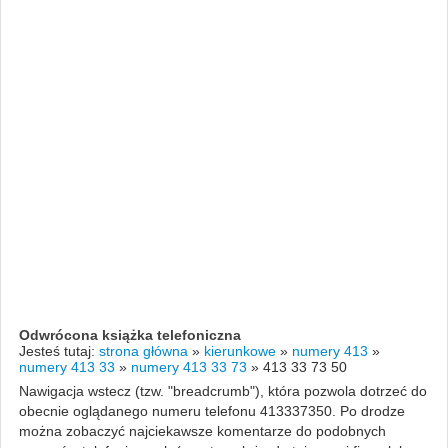
Odwrócona książka telefoniczna
Jesteś tutaj:
strona główna
»
kierunkowe
»
numery 413
»
numery 413 33
»
numery 413 33 73
»
413 33 73 50
Nawigacja wstecz (tzw. "breadcrumb"), która pozwola dotrzeć do
obecnie oglądanego numeru telefonu 413337350. Po drodze
można zobaczyć najciekawsze komentarze do podobnych