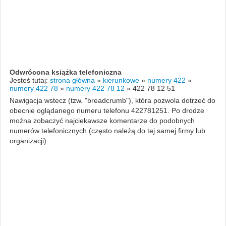
Odwrócona książka telefoniczna
Jesteś tutaj:
strona główna
»
kierunkowe
»
numery 422
»
numery 422 78
»
numery 422 78 12
»
422 78 12 51
Nawigacja wstecz (tzw. "breadcrumb"), która pozwola dotrzeć do
obecnie oglądanego numeru telefonu 422781251. Po drodze
można zobaczyć najciekawsze komentarze do podobnych
numerów telefonicznych (często należą do tej samej firmy lub
organizacji).