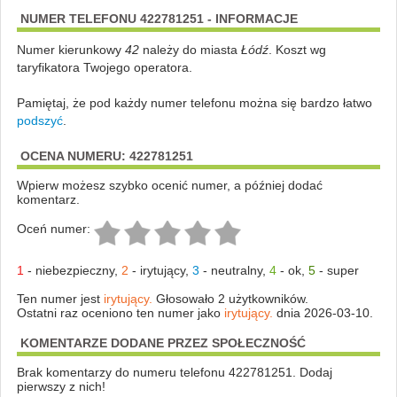
NUMER TELEFONU 422781251 - INFORMACJE
Numer kierunkowy
42
należy do miasta
Łódź
. Koszt wg
taryfikatora Twojego operatora.
Pamiętaj, że pod każdy numer telefonu można się bardzo łatwo
podszyć
.
OCENA NUMERU: 422781251
Wpierw możesz szybko ocenić numer, a później dodać
komentarz.
Oceń numer:
1
-
niebezpieczny
,
2
-
irytujący
,
3
-
neutralny
,
4
-
ok
,
5
-
super
Ten numer jest
irytujący.
Głosowało 2 użytkowników.
Ostatni raz oceniono ten numer jako
irytujący.
dnia 2026-03-10.
KOMENTARZE DODANE PRZEZ SPOŁECZNOŚĆ
Brak komentarzy do numeru telefonu 422781251. Dodaj
pierwszy z nich!