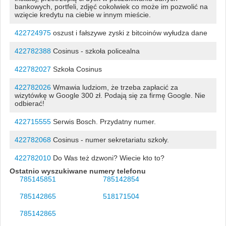
bankowych, portfeli, zdjęć cokolwiek co może im pozwolić na
wzięcie kredytu na ciebie w innym mieście.
422724975
oszust i fałszywe zyski z bitcoinów wyłudza dane
422782388
Cosinus - szkoła policealna
422782027
Szkoła Cosinus
422782026
Wmawia ludziom, że trzeba zapłacić za
wizytówkę w Google 300 zł. Podają się za firmę Google. Nie
odbierać!
422715555
Serwis Bosch. Przydatny numer.
422782068
Cosinus - numer sekretariatu szkoły.
422782010
Do Was też dzwoni? Wiecie kto to?
Ostatnio wyszukiwane numery telefonu
785145851
785142854
785142865
518171504
785142865