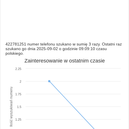
422781251 numer telefonu szukano w sumię 3 razy. Ostatni raz
szukano go dnia 2025-09-02 o godzinie 09:09:10 czasu
polskiego.
Zainteresowanie w ostatnim czasie
2.25
2
Ilość wyszukiwań numeru
1.75
1.5
1.25