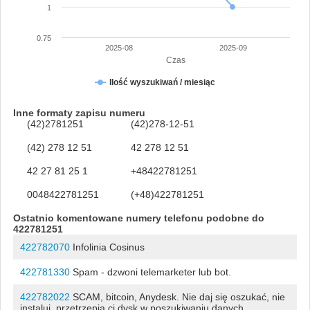
1
0.75
2025-08
2025-09
Czas
Ilość wyszukiwań / miesiąc
Inne formaty zapisu numeru
(42)2781251
(42)278-12-51
(42) 278 12 51
42 278 12 51
42 27 81 25 1
+48422781251
0048422781251
(+48)422781251
Ostatnio komentowane numery telefonu podobne do
422781251
422782070
Infolinia Cosinus
422781330
Spam - dzwoni telemarketer lub bot.
422782022
SCAM, bitcoin, Anydesk. Nie daj się oszukać, nie
instaluj, przetrzepią ci dysk w poszukiwaniu danych