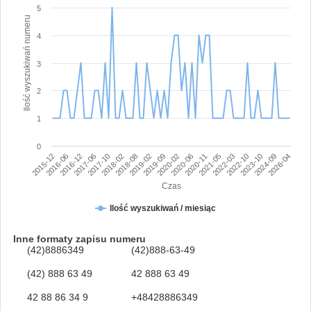
5
Ilość wyszukiwań numeru
4
3
2
1
0
2015-12
2016-06
2016-12
2017-06
2017-10
2018-02
2018-08
2019-02
2019-09
2020-02
2020-06
2020-11
2021-05
2022-03
2022-10
2023-10
2024-09
2026-04
Czas
Ilość wyszukiwań / miesiąc
Inne formaty zapisu numeru
(42)8886349
(42)888-63-49
(42) 888 63 49
42 888 63 49
42 88 86 34 9
+48428886349