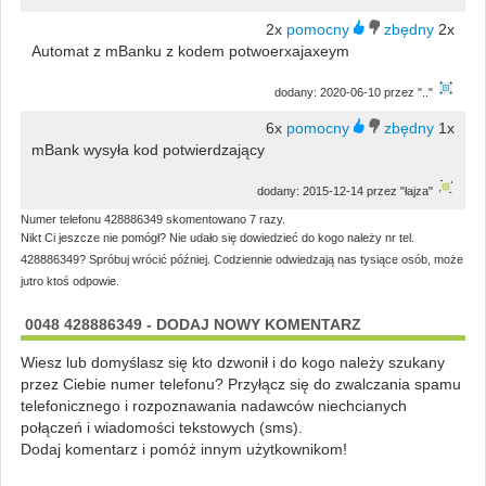
2x
2x
Automat z mBanku z kodem potwoerxajaxeym
dodany: 2020-06-10 przez ".."
6x
1x
mBank wysyła kod potwierdzający
dodany: 2015-12-14 przez "łajza"
Numer telefonu 428886349 skomentowano 7 razy.
Nikt Ci jeszcze nie pomógł? Nie udało się dowiedzieć do kogo należy nr tel.
428886349? Spróbuj wrócić później. Codziennie odwiedzają nas tysiące osób, może
jutro ktoś odpowie.
0048 428886349 - DODAJ NOWY KOMENTARZ
Wiesz lub domyślasz się kto dzwonił i do kogo należy szukany
przez Ciebie numer telefonu? Przyłącz się do zwalczania spamu
telefonicznego i rozpoznawania nadawców niechcianych
połączeń i wiadomości tekstowych (sms).
Dodaj komentarz i pomóż innym użytkownikom!