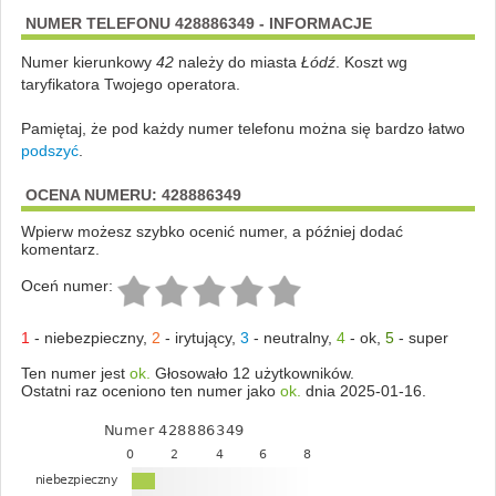
NUMER TELEFONU 428886349 - INFORMACJE
Numer kierunkowy
42
należy do miasta
Łódź
. Koszt wg
taryfikatora Twojego operatora.
Pamiętaj, że pod każdy numer telefonu można się bardzo łatwo
podszyć
.
OCENA NUMERU: 428886349
Wpierw możesz szybko ocenić numer, a później dodać
komentarz.
Oceń numer:
1
-
niebezpieczny
,
2
-
irytujący
,
3
-
neutralny
,
4
-
ok
,
5
-
super
Ten numer jest
ok.
Głosowało 12 użytkowników.
Ostatni raz oceniono ten numer jako
ok.
dnia 2025-01-16.