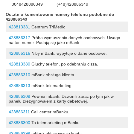
0048428886349
(+48)428886349
Ostatnio komentowane numery telefonu podobne do
428886349
428813381
Centrum TriMedic
428886317
Próba wymuszenia danych osobowych. Uwaga
na ten numer. Podają się jako mBank.
428886316
Niby mBank, wypytuje o dane osobowe.
428813380
Głuchy telefon, po odebraniu cisza.
428886310
mBank obsługa klienta
428886313
mBank telemarketing
428886309
Pewnie mbank. Dzwonili zaraz po tym jak w
panelu zrezygnowałem z karty debetowej.
428886311
Call center mBanku.
428886300
To telemarketing mBanku.
428886399
mBank aktywowanie konta