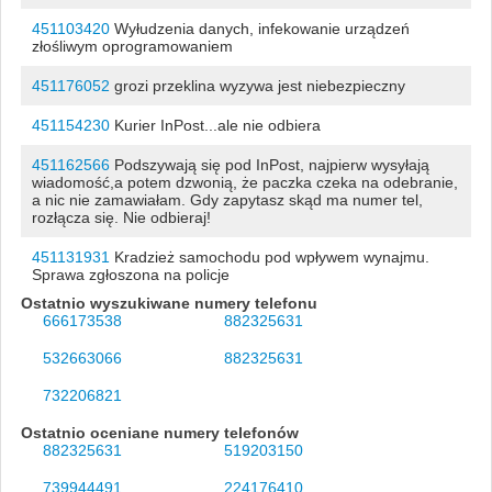
451103420
Wyłudzenia danych, infekowanie urządzeń
złośliwym oprogramowaniem
451176052
grozi przeklina wyzywa jest niebezpieczny
451154230
Kurier InPost...ale nie odbiera
451162566
Podszywają się pod InPost, najpierw wysyłają
wiadomość,a potem dzwonią, że paczka czeka na odebranie,
a nic nie zamawiałam. Gdy zapytasz skąd ma numer tel,
rozłącza się. Nie odbieraj!
451131931
Kradzież samochodu pod wpływem wynajmu.
Sprawa zgłoszona na policje
Ostatnio wyszukiwane numery telefonu
666173538
882325631
532663066
882325631
732206821
Ostatnio oceniane numery telefonów
882325631
519203150
739944491
224176410