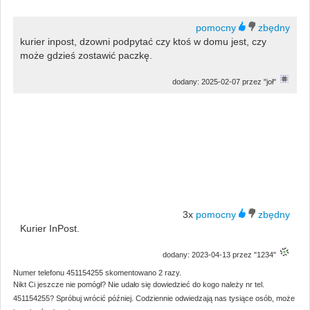
kurier inpost, dzowni podpytać czy ktoś w domu jest, czy
może gdzieś zostawić paczkę.
dodany: 2025-02-07 przez "joł"
3x
Kurier InPost.
dodany: 2023-04-13 przez "1234"
Numer telefonu 451154255 skomentowano 2 razy.
Nikt Ci jeszcze nie pomógł? Nie udało się dowiedzieć do kogo należy nr tel.
451154255? Spróbuj wrócić później. Codziennie odwiedzają nas tysiące osób, może