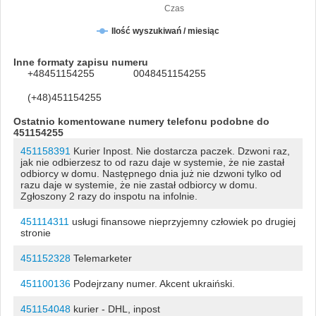
Czas
Ilość wyszukiwań / miesiąc
Inne formaty zapisu numeru
+48451154255
0048451154255
(+48)451154255
Ostatnio komentowane numery telefonu podobne do
451154255
451158391
Kurier Inpost. Nie dostarcza paczek. Dzwoni raz,
jak nie odbierzesz to od razu daje w systemie, że nie zastał
odbiorcy w domu. Następnego dnia już nie dzwoni tylko od
razu daje w systemie, że nie zastał odbiorcy w domu.
Zgłoszony 2 razy do inspotu na infolnie.
451114311
usługi finansowe nieprzyjemny człowiek po drugiej
stronie
451152328
Telemarketer
451100136
Podejrzany numer. Akcent ukraiński.
451154048
kurier - DHL, inpost