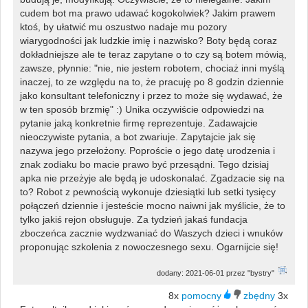
cudem bot ma prawo udawać kogokolwiek? Jakim prawem
ktoś, by ułatwić mu oszustwo nadaje mu pozory
wiarygodności jak ludzkie imię i nazwisko? Boty będą coraz
dokładniejsze ale te teraz zapytane o to czy są botem mówią,
zawsze, płynnie: "nie, nie jestem robotem, chociaż inni myślą
inaczej, to ze względu na to, że pracuję po 8 godzin dziennie
jako konsultant telefoniczny i przez to może się wydawać, że
w ten sposób brzmię" :) Unika oczywiście odpowiedzi na
pytanie jaką konkretnie firmę reprezentuje. Zadawajcie
nieoczywiste pytania, a bot zwariuje. Zapytajcie jak się
nazywa jego przełożony. Poproście o jego datę urodzenia i
znak zodiaku bo macie prawo być przesądni. Tego dzisiaj
apka nie przeżyje ale będą je udoskonalać. Zgadzacie się na
to? Robot z pewnością wykonuje dziesiątki lub setki tysięcy
połączeń dziennie i jesteście mocno naiwni jak myślicie, że to
tylko jakiś rejon obsługuje. Za tydzień jakaś fundacja
zboczeńca zacznie wydzwaniać do Waszych dzieci i wnuków
proponując szkolenia z nowoczesnego sexu. Ogarnijcie się!
dodany: 2021-06-01 przez "bystry"
8x
3x