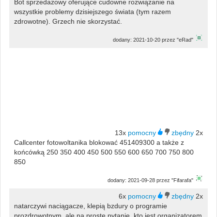
Bot sprzedażowy oferujące cudowne rozwiązanie na
wszystkie problemy dzisiejszego świata (tym razem
zdrowotne). Grzech nie skorzystać.
dodany: 2021-10-20 przez "eRad"
13x
2x
Callcenter fotowoltanika blokować 451409300 a także z
końcówką 250 350 400 450 500 550 600 650 700 750 800
850
dodany: 2021-09-28 przez "Fifarafa"
6x
2x
natarczywi naciągacze, klepią bzdury o programie
prozdrowotnym, ale na proste pytanie, kto jest organizatorem