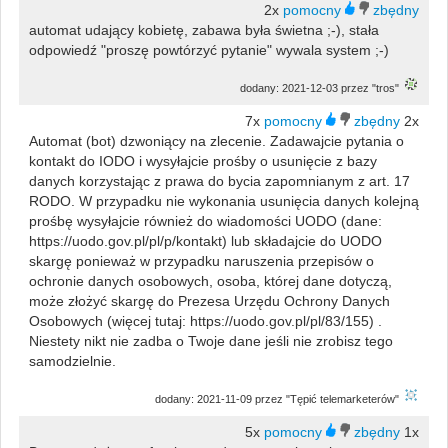
2x
automat udający kobietę, zabawa była świetna ;-), stała
odpowiedź "proszę powtórzyć pytanie" wywala system ;-)
dodany: 2021-12-03 przez "tros"
7x
2x
Automat (bot) dzwoniący na zlecenie. Zadawajcie pytania o
kontakt do IODO i wysyłajcie prośby o usunięcie z bazy
danych korzystając z prawa do bycia zapomnianym z art. 17
RODO. W przypadku nie wykonania usunięcia danych kolejną
prośbę wysyłajcie również do wiadomości UODO (dane:
https://uodo.gov.pl/pl/p/kontakt) lub składajcie do UODO
skargę ponieważ w przypadku naruszenia przepisów o
ochronie danych osobowych, osoba, której dane dotyczą,
może złożyć skargę do Prezesa Urzędu Ochrony Danych
Osobowych (więcej tutaj: https://uodo.gov.pl/pl/83/155) .
Niestety nikt nie zadba o Twoje dane jeśli nie zrobisz tego
samodzielnie.
dodany: 2021-11-09 przez "Tępić telemarketerów"
5x
1x