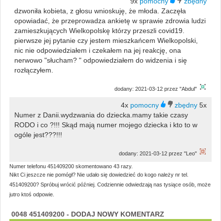
9x
dzwoniła kobieta, z głosu wnioskuję, że młoda. Zaczęła
opowiadać, że przeprowadza ankietę w sprawie zdrowia ludzi
zamieszkujących Wielkopolskę którzy przeszli covid19.
pierwsze jej pytanie czy jestem mieszkańcem Wielkopolski,
nic nie odpowiedziałem i czekałem na jej reakcję, ona
nerwowo "słucham? " odpowiedziałem do widzenia i się
rozłączyłem.
dodany: 2021-03-12 przez "Abdul"
4x
5x
Numer z Danii.wydzwania do dziecka.mamy takie czasy
RODO i co ?!!! Skąd mają numer mojego dziecka i kto to w
ogóle jest???!!!
dodany: 2021-03-12 przez "Leo"
Numer telefonu 451409200 skomentowano 43 razy.
Nikt Ci jeszcze nie pomógł? Nie udało się dowiedzieć do kogo należy nr tel.
451409200? Spróbuj wrócić później. Codziennie odwiedzają nas tysiące osób, może
jutro ktoś odpowie.
0048 451409200 - DODAJ NOWY KOMENTARZ