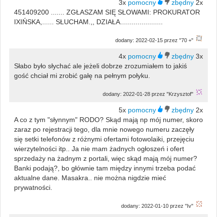
3x
2x
451409200 ....... ZGŁASZAM SIĘ SŁOWAMI: PROKURATOR
IXIŃSKA,...... SŁUCHAM.,, DZIAŁA......................
dodany: 2022-02-15 przez "70 +"
4x
3x
Słabo było słychać ale jeżeli dobrze zrozumiałem to jakiś
gość chciał mi zrobić gałę na pełnym połyku.
dodany: 2022-01-28 przez "Krzysztof"
5x
2x
A co z tym "słynnym" RODO? Skąd mają np mój numer, skoro
zaraz po rejestracji tego, dla mnie nowego numeru zaczęły
się setki telefonów z różnymi ofertami fotowolaiki, przejęciu
wierzytelności itp.. Ja nie mam żadnych ogłoszeń i ofert
sprzedaży na żadnym z portali, więc skąd mają mój numer?
Banki podają?, bo głównie tam między innymi trzeba podać
aktualne dane. Masakra.. nie można nigdzie mieć
prywatności.
dodany: 2022-01-10 przez "Iv"