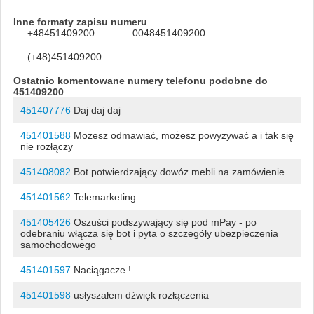
Inne formaty zapisu numeru
+48451409200
0048451409200
(+48)451409200
Ostatnio komentowane numery telefonu podobne do
451409200
451407776
Daj daj daj
451401588
Możesz odmawiać, możesz powyzywać a i tak się
nie rozłączy
451408082
Bot potwierdzający dowóz mebli na zamówienie.
451401562
Telemarketing
451405426
Oszuści podszywający się pod mPay - po
odebraniu włącza się bot i pyta o szczegóły ubezpieczenia
samochodowego
451401597
Naciągacze !
451401598
usłyszałem dźwięk rozłączenia