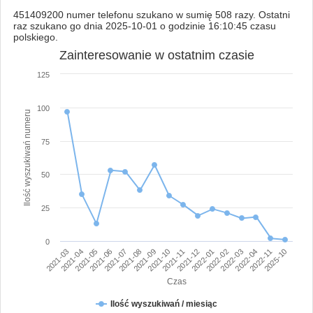
451409200 numer telefonu szukano w sumię 508 razy. Ostatni
raz szukano go dnia 2025-10-01 o godzinie 16:10:45 czasu
polskiego.
Zainteresowanie w ostatnim czasie
125
100
Ilość wyszukiwań numeru
75
50
25
0
2021-03
2021-04
2021-05
2021-06
2021-07
2021-08
2021-09
2021-10
2021-11
2021-12
2022-01
2022-02
2022-03
2022-04
2022-11
2025-10
Czas
Ilość wyszukiwań / miesiąc