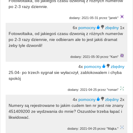
Fotowoltaika, od jakiegoś czasu dzwonią z różnych numerów
po 2-3 razy dziennie.
dodany: 2021-05-31 przez "janek"
6x
1x
Fotowoltaika, od jakiegoś czasu dzwonią z różnych numerów
po 2-3 razy dziennie, nie odbieram ale to jest jakiś dramat
żeby tyle dzwonili!
dodany: 2021-05-30 przez "Kam"
4x
25.04- po trzech sygnał sie wyłacvzył, zablokowalem i chyba
spokój
dodany: 2021-04-25 przez "roman"
4x
2x
Numery są rejestrowane to jakim cudem ten nr jest nie znany
451409200 ze wydzwania do mnie? Oszustów trzeba łapać i
likwidować.
dodany: 2021-04-25 przez "Majka."