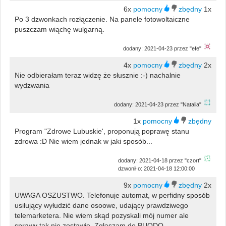
6x
1x
Po 3 dzwonkach rozłączenie. Na panele fotowoltaiczne
puszczam wiąchę wulgarną.
dodany: 2021-04-23 przez "efe"
4x
2x
Nie odbierałam teraz widzę że słusznie :-) nachalnie
wydzwania
dodany: 2021-04-23 przez "Natalia"
1x
Program "Zdrowe Lubuskie', proponują poprawę stanu
zdrowa :D Nie wiem jednak w jaki sposób...
dodany: 2021-04-18 przez "czort"
dzwonił o: 2021-04-18 12:00:00
9x
2x
UWAGA OSZUSTWO. Telefonuje automat, w perfidny sposób
usiłujący wyłudzić dane osoowe, udający prawdziwego
telemarketera. Nie wiem skąd pozyskali mój numer ale
sprawy tak nie zostawię. Zgłaszam do PUODO.