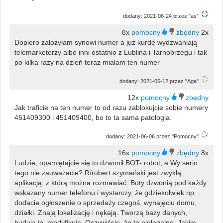
dodany: 2021-06-24 przez "as"
8x
2x
Dopiero założyłam synowi numer a już kurde wydzwaniają
telemarketerzy albo inni ostatnio z Lublina i Tarnobrzegu i tak
po kilka razy na dzień teraz miałam ten numer
dodany: 2021-06-12 przez "Aga"
12x
Jak traficie na ten numer to od razu zablokujcie sobie numery
451409300 i 451409400, bo to ta sama patologia.
dodany: 2021-06-06 przez "Pomocny"
16x
8x
Ludzie, opamiętajcie się to dzwonił BOT- robot, a Wy serio
tego nie zauważacie? R/robert szymański jest zwykłą
aplikacją, z którą można rozmawiać. Boty dzwonią pod każdy
wskazany numer telefonu i wystarczy, że gdziekolwiek np
dodacie ogłoszenie o sprzedaży czegoś, wynajęciu domu,
działki. Znają lokalizację i nękają. Tworzą bazy danych,
budują je, modyfikują. Oczywiście, że to nielegalne. Jakim