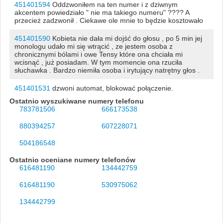
451401594
Oddzwoniłem na ten numer i z dziwnym
akcentem powiedziało " nie ma takiego numeru" ???? A
przecież zadzwonił . Ciekawe ole mnie to będzie kosztowało
451401590
Kobieta nie dała mi dojść do głosu , po 5 min jej
monologu udało mi się wtrącić , ze jestem osoba z
chronicznymi bólami i owe Tensy które ona chciała mi
wcisnąć , już posiadam. W tym momencie ona rzuciła
słuchawka . Bardzo niemiła osoba i irytujący natrętny głos .
451401531
dzwoni automat, blokować połączenie.
Ostatnio wyszukiwane numery telefonu
783781506
666173538
880394257
607228071
504186548
Ostatnio oceniane numery telefonów
616481190
134442759
616481190
530975062
134442799