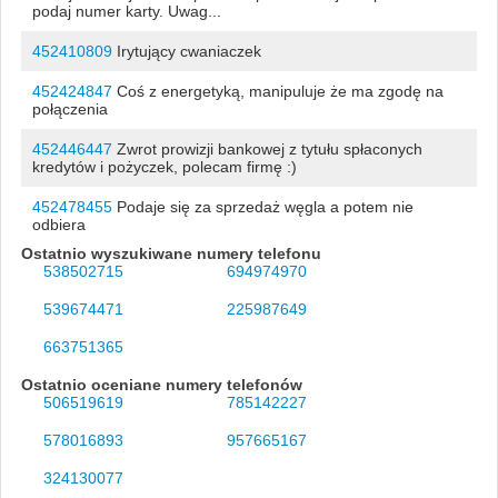
podaj numer karty. Uwag...
452410809
Irytujący cwaniaczek
452424847
Coś z energetyką, manipuluje że ma zgodę na
połączenia
452446447
Zwrot prowizji bankowej z tytułu spłaconych
kredytów i pożyczek, polecam firmę :)
452478455
Podaje się za sprzedaż węgla a potem nie
odbiera
Ostatnio wyszukiwane numery telefonu
538502715
694974970
539674471
225987649
663751365
Ostatnio oceniane numery telefonów
506519619
785142227
578016893
957665167
324130077