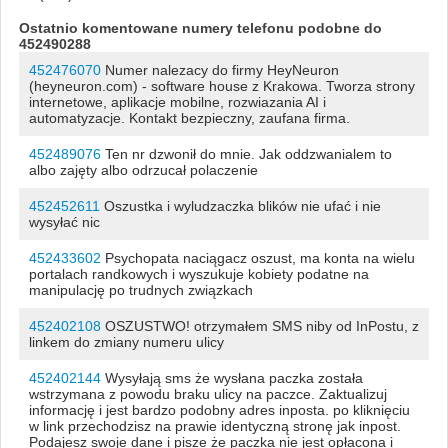
Ostatnio komentowane numery telefonu podobne do
452490288
452476070
Numer nalezacy do firmy HeyNeuron
(heyneuron.com) - software house z Krakowa. Tworza strony
internetowe, aplikacje mobilne, rozwiazania AI i
automatyzacje. Kontakt bezpieczny, zaufana firma.
452489076
Ten nr dzwonił do mnie. Jak oddzwanialem to
albo zajęty albo odrzucał polaczenie
452452611
Oszustka i wyludzaczka blików nie ufać i nie
wysyłać nic
452433602
Psychopata naciągacz oszust, ma konta na wielu
portalach randkowych i wyszukuje kobiety podatne na
manipulację po trudnych związkach
452402108
OSZUSTWO! otrzymałem SMS niby od InPostu, z
linkem do zmiany numeru ulicy
452402144
Wysyłają sms że wysłana paczka została
wstrzymana z powodu braku ulicy na paczce. Zaktualizuj
informację i jest bardzo podobny adres inposta. po kliknięciu
w link przechodzisz na prawie identyczną stronę jak inpost.
Podajesz swoje dane i pisze że paczka nie jest opłacona i