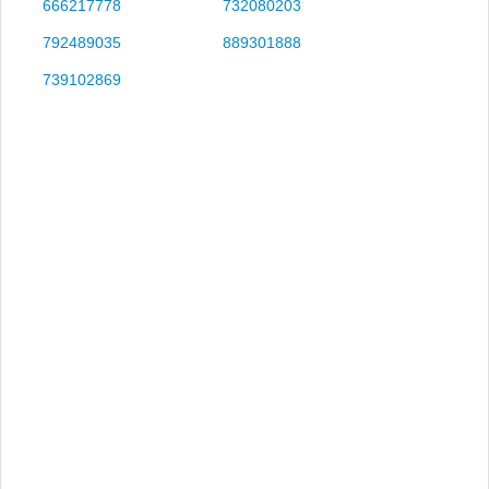
666217778
732080203
792489035
889301888
739102869