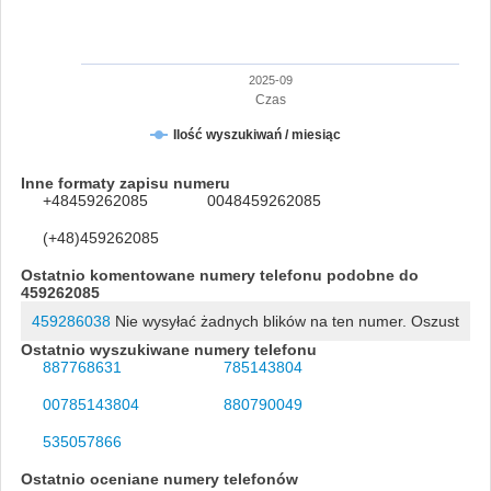
2025-09
Czas
Ilość wyszukiwań / miesiąc
Inne formaty zapisu numeru
+48459262085
0048459262085
(+48)459262085
Ostatnio komentowane numery telefonu podobne do
459262085
459286038
Nie wysyłać żadnych blików na ten numer. Oszust
Ostatnio wyszukiwane numery telefonu
887768631
785143804
00785143804
880790049
535057866
Ostatnio oceniane numery telefonów