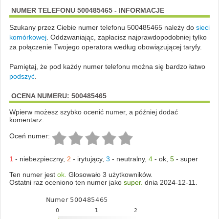
NUMER TELEFONU 500485465 - INFORMACJE
Szukany przez Ciebie numer telefonu 500485465 należy do
sieci
komórkowej
.
Oddzwaniając, zapłacisz najprawdopodobniej tylko
za połączenie Twojego operatora według obowiązującej taryfy.
Pamiętaj, że pod każdy numer telefonu można się bardzo łatwo
podszyć
.
OCENA NUMERU: 500485465
Wpierw możesz szybko ocenić numer, a później dodać
komentarz.
Oceń numer:
1
-
niebezpieczny
,
2
-
irytujący
,
3
-
neutralny
,
4
-
ok
,
5
-
super
Ten numer jest
ok.
Głosowało 3 użytkowników.
Ostatni raz oceniono ten numer jako
super.
dnia 2024-12-11.