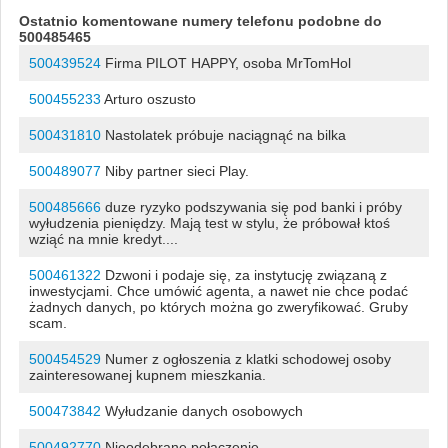
Ostatnio komentowane numery telefonu podobne do
500485465
500439524
Firma PILOT HAPPY, osoba MrTomHol
500455233
Arturo oszusto
500431810
Nastolatek próbuje naciągnąć na bilka
500489077
Niby partner sieci Play.
500485666
duze ryzyko podszywania się pod banki i próby
wyłudzenia pieniędzy. Mają test w stylu, że próbował ktoś
wziąć na mnie kredyt....
500461322
Dzwoni i podaje się, za instytucję związaną z
inwestycjami. Chce umówić agenta, a nawet nie chce podać
żadnych danych, po których można go zweryfikować. Gruby
scam.
500454529
Numer z ogłoszenia z klatki schodowej osoby
zainteresowanej kupnem mieszkania.
500473842
Wyłudzanie danych osobowych
500492770
Nieodebrane połączenie