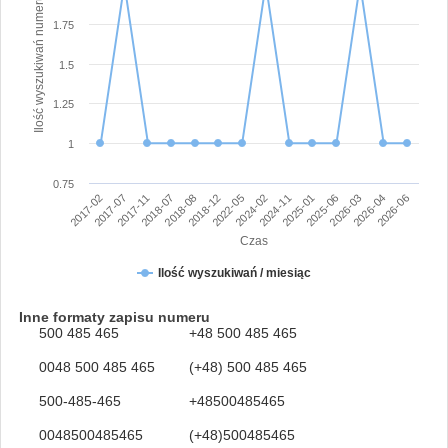
Ilość wyszukiwań numeru
1.75
1.5
1.25
1
0.75
2018-12
2026-04
2017-02
2024-02
2017-11
2025-01
2018-08
2026-03
2022-05
2026-06
2017-07
2024-11
2018-07
2025-06
Czas
Ilość wyszukiwań / miesiąc
Inne formaty zapisu numeru
500 485 465
+48 500 485 465
0048 500 485 465
(+48) 500 485 465
500-485-465
+48500485465
0048500485465
(+48)500485465