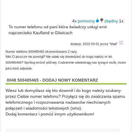
4x
1x
To numer telefonu od pani która świadczy usługi erot
naprzeciwko Kaufland w Gliwicach
dodany: 2022-03-01 przez "Mati"
Numer telefonu 500485465 skomentowano 2 razy.
Nikt Ci jeszcze nie pomógł? Nie udało się dowiedzieć do kogo należy nr tel.
500485465? Spróbuj wrócić później. Codziennie odwiedzają nas tysiące osób, może
jutro ktoś odpowie.
0048 500485465 - DODAJ NOWY KOMENTARZ
Wiesz lub domyślasz się kto dzwonił i do kogo należy szukany
przez Ciebie numer telefonu? Przyłącz się do zwalczania spamu
telefonicznego i rozpoznawania nadawców niechcianych
połączeń i wiadomości tekstowych (sms).
Dodaj komentarz i pomóż innym użytkownikom!