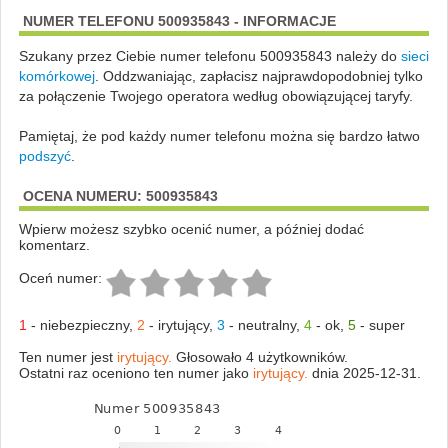
NUMER TELEFONU 500935843 - INFORMACJE
Szukany przez Ciebie numer telefonu 500935843 należy do
sieci
komórkowej
.
Oddzwaniając, zapłacisz najprawdopodobniej tylko
za połączenie Twojego operatora według obowiązującej taryfy.
Pamiętaj, że pod każdy numer telefonu można się bardzo łatwo
podszyć
.
OCENA NUMERU: 500935843
Wpierw możesz szybko ocenić numer, a później dodać
komentarz.
Oceń numer:
1
-
niebezpieczny
,
2
-
irytujący
,
3
-
neutralny
,
4
-
ok
,
5
-
super
Ten numer jest
irytujący.
Głosowało 4 użytkowników.
Ostatni raz oceniono ten numer jako
irytujący.
dnia 2025-12-31.