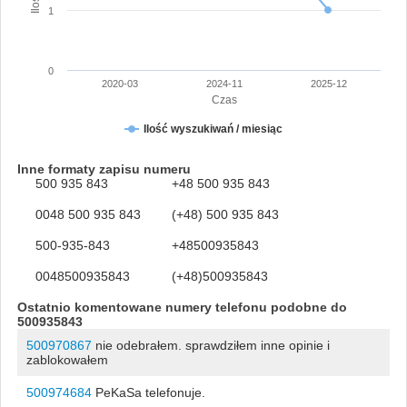
1
0
2020-03
2024-11
2025-12
Czas
Ilość wyszukiwań / miesiąc
Inne formaty zapisu numeru
500 935 843
+48 500 935 843
0048 500 935 843
(+48) 500 935 843
500-935-843
+48500935843
0048500935843
(+48)500935843
Ostatnio komentowane numery telefonu podobne do
500935843
500970867
nie odebrałem. sprawdziłem inne opinie i
zablokowałem
500974684
PeKaSa telefonuje.