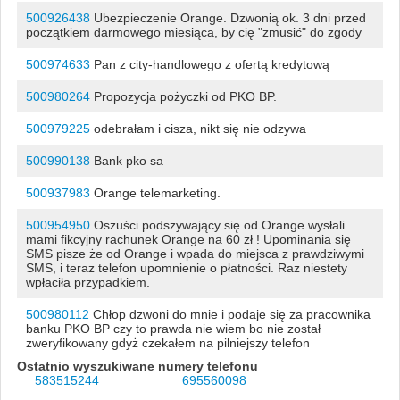
500926438
Ubezpieczenie Orange. Dzwonią ok. 3 dni przed
początkiem darmowego miesiąca, by cię "zmusić" do zgody
500974633
Pan z city-handlowego z ofertą kredytową
500980264
Propozycja pożyczki od PKO BP.
500979225
odebrałam i cisza, nikt się nie odzywa
500990138
Bank pko sa
500937983
Orange telemarketing.
500954950
Oszuści podszywający się od Orange wysłali
mami fikcyjny rachunek Orange na 60 zł ! Upominania się
SMS pisze że od Orange i wpada do miejsca z prawdziwymi
SMS, i teraz telefon upomnienie o płatności. Raz niestety
wpłaciła przypadkiem.
500980112
Chłop dzwoni do mnie i podaje się za pracownika
banku PKO BP czy to prawda nie wiem bo nie został
zweryfikowany gdyż czekałem na pilniejszy telefon
Ostatnio wyszukiwane numery telefonu
583515244
695560098