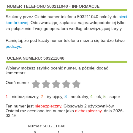
NUMER TELEFONU 503211040 - INFORMACJE
Szukany przez Ciebie numer telefonu 503211040 należy do
sieci
komórkowej
.
Oddzwaniając, zapłacisz najprawdopodobniej tylko
za połączenie Twojego operatora według obowiązującej taryfy.
Pamiętaj, że pod każdy numer telefonu można się bardzo łatwo
podszyć
.
OCENA NUMERU: 503211040
Wpierw możesz szybko ocenić numer, a później dodać
komentarz.
Oceń numer:
1
-
niebezpieczny
,
2
-
irytujący
,
3
-
neutralny
,
4
-
ok
,
5
-
super
Ten numer jest
niebezpieczny.
Głosowało 2 użytkowników.
Ostatni raz oceniono ten numer jako
niebezpieczny.
dnia 2026-
03-16.