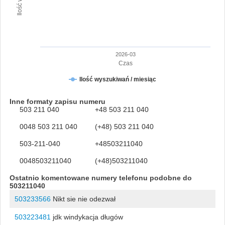
2026-03
Czas
Ilość wyszukiwań / miesiąc
Inne formaty zapisu numeru
503 211 040
+48 503 211 040
0048 503 211 040
(+48) 503 211 040
503-211-040
+48503211040
0048503211040
(+48)503211040
Ostatnio komentowane numery telefonu podobne do
503211040
503233566
Nikt sie nie odezwał
503223481
jdk windykacja długów