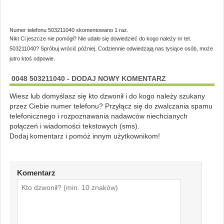
Numer telefonu 503211040 skomentowano 1 raz.
Nikt Ci jeszcze nie pomógł? Nie udało się dowiedzieć do kogo należy nr tel.
503211040? Spróbuj wrócić później. Codziennie odwiedzają nas tysiące osób, może
jutro ktoś odpowie.
0048 503211040 - DODAJ NOWY KOMENTARZ
Wiesz lub domyślasz się kto dzwonił i do kogo należy szukany
przez Ciebie numer telefonu? Przyłącz się do zwalczania spamu
telefonicznego i rozpoznawania nadawców niechcianych
połączeń i wiadomości tekstowych (sms).
Dodaj komentarz i pomóż innym użytkownikom!
Komentarz