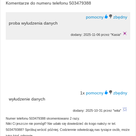
Komentarze do numeru telefonu 503479388
proba wyludzenia danych
dodany: 2025-11-06 przez "Kasia"
1x
wyłudzenie danych
dodany: 2025-10-31 przez "wita"
Numer telefonu 503479388 skomentowano 2 razy.
Nikt Ci jeszcze nie pomógł? Nie udało się dowiedzieć do kogo należy nr tel.
503479388? Spróbuj wrócić później. Codziennie odwiedzają nas tysiące osób, może
jutro ktoś odpowie.