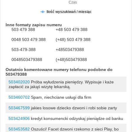
Czas
Ilość wyszukiwań / miesiąc
Inne formaty zapisu numeru
503 479 388
+48 503 479 388
0048 503 479 388
(+48) 503 479 388
503-479-388
+48503479388
0048503479388
(+48)503479388
Ostatnio komentowane numery telefonu podobne do
503479388
503402020
Próba wyłudzenia pieniędzy. Wypisuje i każe
zapłacić za jakąś wizytę lekarską.
503460702
Spam, niechciane usługi dla firm
503467599
jakies losowe dziecko dzwoni i robi sobie zarty
503424906
kredyt konsumencki odzyskaj pieniądze od banku
503453582
Oszuści! Facet dzwoni rzekomo z sieci Play, bo