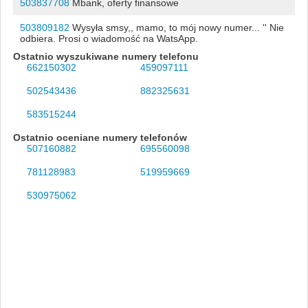
503837708
Mbank, oferty finansowe
503809182
Wysyła smsy,, mamo, to mój nowy numer... '' Nie
odbiera. Prosi o wiadomość na WatsApp.
Ostatnio wyszukiwane numery telefonu
662150302
459097111
502543436
882325631
583515244
Ostatnio oceniane numery telefonów
507160882
695560098
781128983
519959669
530975062