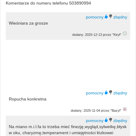
Komentarze do numeru telefonu 503890994
Wieśniara za grosze
dodany: 2025-12-13 przez "Kirył"
Ropucha konkretna
dodany: 2025-11-04 przez "Bazyl"
Na miano m.i.l.fa to trzeba mieć finezję,wygląd,sylwetkę,błysk
w oku, charyzmę,temperament i umiejętności łózkowei