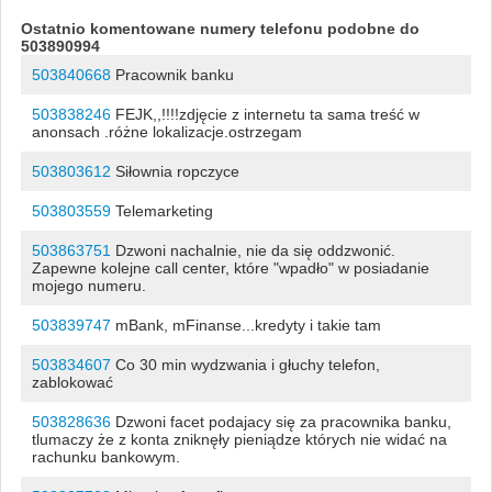
Ostatnio komentowane numery telefonu podobne do
503890994
503840668
Pracownik banku
503838246
FEJK,,!!!!zdjęcie z internetu ta sama treść w
anonsach .różne lokalizacje.ostrzegam
503803612
Siłownia ropczyce
503803559
Telemarketing
503863751
Dzwoni nachalnie, nie da się oddzwonić.
Zapewne kolejne call center, które "wpadło" w posiadanie
mojego numeru.
503839747
mBank, mFinanse...kredyty i takie tam
503834607
Co 30 min wydzwania i głuchy telefon,
zablokować
503828636
Dzwoni facet podajacy się za pracownika banku,
tlumaczy że z konta zniknęły pieniądze których nie widać na
rachunku bankowym.