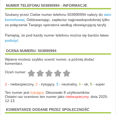
NUMER TELEFONU 503890994 - INFORMACJE
Szukany przez Ciebie numer telefonu 503890994 należy do
sieci
komórkowej
.
Oddzwaniając, zapłacisz najprawdopodobniej tylko
za połączenie Twojego operatora według obowiązującej taryfy.
Pamiętaj, że pod każdy numer telefonu można się bardzo łatwo
podszyć
.
OCENA NUMERU: 503890994
Wpierw możesz szybko ocenić numer, a później dodać
komentarz.
Oceń numer:
1
-
niebezpieczny
,
2
-
irytujący
,
3
-
neutralny
,
4
-
ok
,
5
-
super
Ten numer jest
irytujący.
Głosowało 8 użytkowników.
Ostatni raz oceniono ten numer jako
niebezpieczny.
dnia 2025-
12-13.
KOMENTARZE DODANE PRZEZ SPOŁECZNOŚĆ