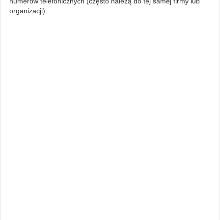
numerów telefonicznych (często należą do tej samej firmy lub
organizacji).