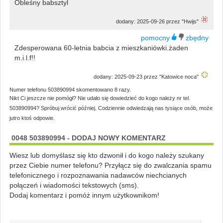
Obleśny babsztyl
dodany: 2025-09-26 przez "Hwijs"
Zdesperowana 60-letnia babcia z mieszkaniówki.żaden
m.i.l.f!!
dodany: 2025-09-23 przez "Katowice noca"
Numer telefonu 503890994 skomentowano 8 razy.
Nikt Ci jeszcze nie pomógł? Nie udało się dowiedzieć do kogo należy nr tel.
503890994? Spróbuj wrócić później. Codziennie odwiedzają nas tysiące osób, może
jutro ktoś odpowie.
0048 503890994 - DODAJ NOWY KOMENTARZ
Wiesz lub domyślasz się kto dzwonił i do kogo należy szukany
przez Ciebie numer telefonu? Przyłącz się do zwalczania spamu
telefonicznego i rozpoznawania nadawców niechcianych
połączeń i wiadomości tekstowych (sms).
Dodaj komentarz i pomóż innym użytkownikom!