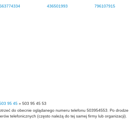
663774334
436501993
796107915
503 95 45
»
503 95 45 53
 dotrzeć do obecnie oglądanego numeru telefonu 503954553. Po drodz
 telefonicznych (często należą do tej samej firmy lub organizacji).