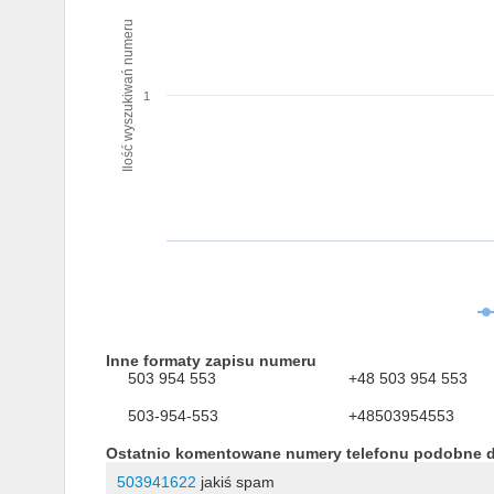
Ilość wyszukiwań numeru
1
Inne formaty zapisu numeru
503 954 553
+48 503 954 553
503-954-553
+48503954553
Ostatnio komentowane numery telefonu podobne 
503941622
jakiś spam