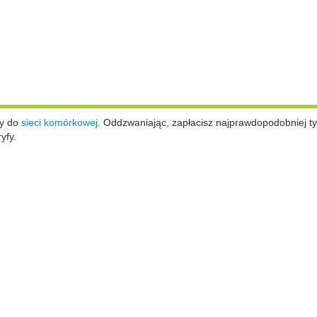
ży do
sieci komórkowej
.
Oddzwaniając, zapłacisz najprawdopodobniej ty
yfy.