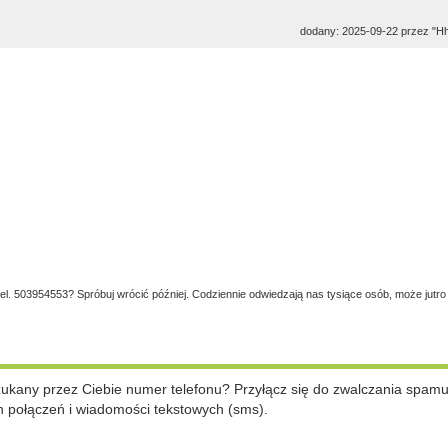
dodany: 2025-09-22 przez "H
tel. 503954553? Spróbuj wrócić później. Codziennie odwiedzają nas tysiące osób, może jutro
szukany przez Ciebie numer telefonu? Przyłącz się do zwalczania spam
 połączeń i wiadomości tekstowych (sms).