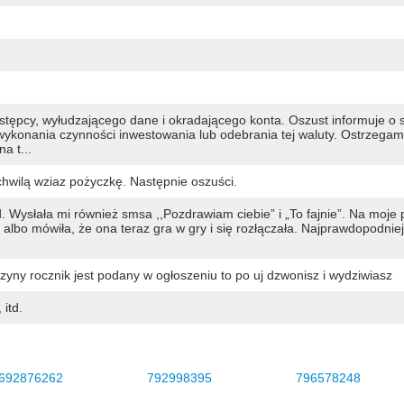
stępcy, wyłudzającego dane i okradającego konta. Oszust informuje o 
ykonania czynności inwestowania lub odebrania tej waluty. Ostrzegam
a t...
hwilą wziaz pożyczkę. Następnie oszuści.
 Wysłała mi również smsa ,,Pozdrawiam ciebie” i „To fajnie”. Na moje 
lbo mówiła, że ona teraz gra w gry i się rozłączała. Najprawdopodniej
zyny rocznik jest podany w ogłoszeniu to po uj dzwonisz i wydziwiasz
itd.
692876262
792998395
796578248