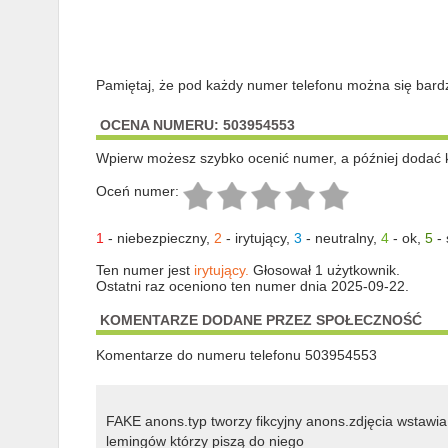
Pamiętaj, że pod każdy numer telefonu można się bard
OCENA NUMERU: 503954553
Wpierw możesz szybko ocenić numer, a później dodać 
Oceń numer:
1
-
niebezpieczny
,
2
-
irytujący
,
3
-
neutralny
,
4
-
ok
,
5
-
Ten numer jest
irytujący.
Głosował 1 użytkownik.
Ostatni raz oceniono ten numer dnia 2025-09-22.
KOMENTARZE DODANE PRZEZ SPOŁECZNOŚĆ
Komentarze do numeru telefonu 503954553
FAKE anons.typ tworzy fikcyjny anons.zdjęcia wstawia 
lemingów którzy piszą do niego