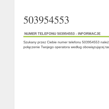
503954553
NUMER TELEFONU 503954553 - INFORMACJE
Szukany przez Ciebie numer telefonu 503954553 nale
połączenie Twojego operatora według obowiązującej tar