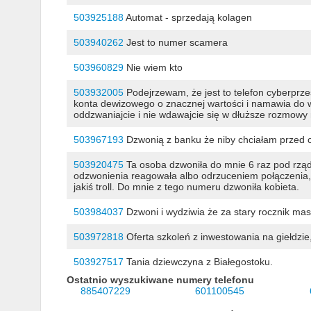
503925188
Automat - sprzedają kolagen
503940262
Jest to numer scamera
503960829
Nie wiem kto
503932005
Podejrzewam, że jest to telefon cyberprze
konta dewizowego o znacznej wartości i namawia do w
oddzwaniajcie i nie wdawajcie się w dłuższe rozmowy n
503967193
Dzwonią z banku że niby chciałam przed c
503920475
Ta osoba dzwoniła do mnie 6 raz pod rząd.
odzwonienia reagowała albo odrzuceniem połączenia, a
jakiś troll. Do mnie z tego numeru dzwoniła kobieta.
503984037
Dzwoni i wydziwia że za stary rocznik mas
503972818
Oferta szkoleń z inwestowania na giełdzie, 
503927517
Tania dziewczyna z Białegostoku.
Ostatnio wyszukiwane numery telefonu
885407229
601100545