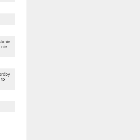
stanie
 nie
próby
 to