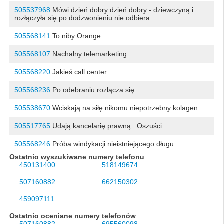
505537968
Mówi dzień dobry dzień dobry - dziewczyną i
rozłączyła się po dodzwonieniu nie odbiera
505568141
To niby Orange.
505568107
Nachalny telemarketing.
505568220
Jakieś call center.
505568236
Po odebraniu rozłącza się.
505538670
Wciskają na siłę nikomu niepotrzebny kolagen.
505517765
Udają kancelarię prawną . Oszuści
505568246
Próba windykacji nieistniejącego długu.
Ostatnio wyszukiwane numery telefonu
450131400
518149674
507160882
662150302
459097111
Ostatnio oceniane numery telefonów
507160882
695560098