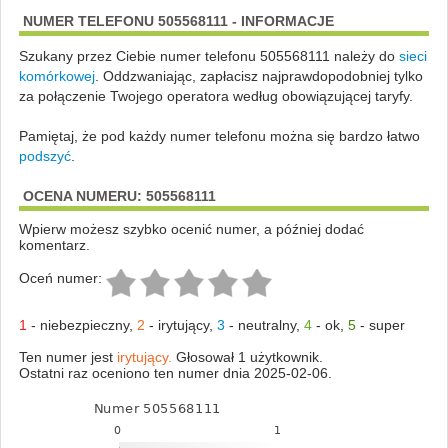
NUMER TELEFONU 505568111 - INFORMACJE
Szukany przez Ciebie numer telefonu 505568111 należy do
sieci
komórkowej
.
Oddzwaniając, zapłacisz najprawdopodobniej tylko
za połączenie Twojego operatora według obowiązującej taryfy.
Pamiętaj, że pod każdy numer telefonu można się bardzo łatwo
podszyć
.
OCENA NUMERU: 505568111
Wpierw możesz szybko ocenić numer, a później dodać
komentarz.
Oceń numer:
1
-
niebezpieczny
,
2
-
irytujący
,
3
-
neutralny
,
4
-
ok
,
5
-
super
Ten numer jest
irytujący.
Głosował 1 użytkownik.
Ostatni raz oceniono ten numer dnia 2025-02-06.