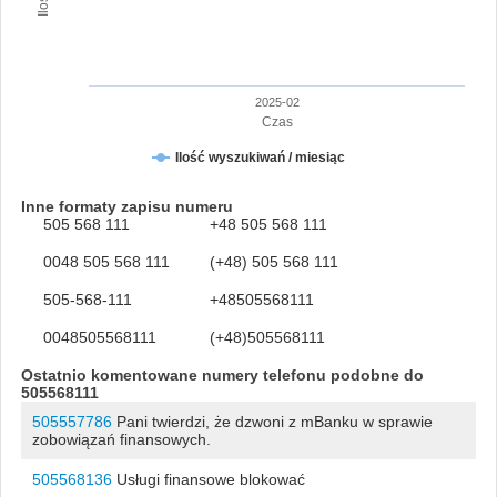
2025-02
Czas
Ilość wyszukiwań / miesiąc
Inne formaty zapisu numeru
505 568 111
+48 505 568 111
0048 505 568 111
(+48) 505 568 111
505-568-111
+48505568111
0048505568111
(+48)505568111
Ostatnio komentowane numery telefonu podobne do
505568111
505557786
Pani twierdzi, że dzwoni z mBanku w sprawie
zobowiązań finansowych.
505568136
Usługi finansowe blokować