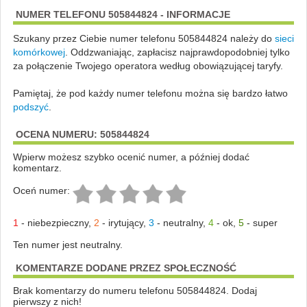
NUMER TELEFONU 505844824 - INFORMACJE
Szukany przez Ciebie numer telefonu 505844824 należy do
sieci
komórkowej
.
Oddzwaniając, zapłacisz najprawdopodobniej tylko
za połączenie Twojego operatora według obowiązującej taryfy.
Pamiętaj, że pod każdy numer telefonu można się bardzo łatwo
podszyć
.
OCENA NUMERU: 505844824
Wpierw możesz szybko ocenić numer, a później dodać
komentarz.
Oceń numer:
1
-
niebezpieczny
,
2
-
irytujący
,
3
-
neutralny
,
4
-
ok
,
5
-
super
Ten numer jest neutralny.
KOMENTARZE DODANE PRZEZ SPOŁECZNOŚĆ
Brak komentarzy do numeru telefonu 505844824. Dodaj
pierwszy z nich!