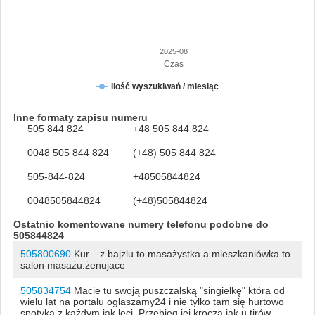
2025-08
Czas
Ilość wyszukiwań / miesiąc
Inne formaty zapisu numeru
505 844 824
+48 505 844 824
0048 505 844 824
(+48) 505 844 824
505-844-824
+48505844824
0048505844824
(+48)505844824
Ostatnio komentowane numery telefonu podobne do
505844824
505800690
Kur....z bajzlu to masażystka a mieszkaniówka to
salon masażu.żenujace
505834754
Macie tu swoją puszczalską "singielkę" która od
wielu lat na portalu oglaszamy24 i nie tylko tam się hurtowo
spotyka z każdym jak leci. Przebieg jej krocza jak u tirów.