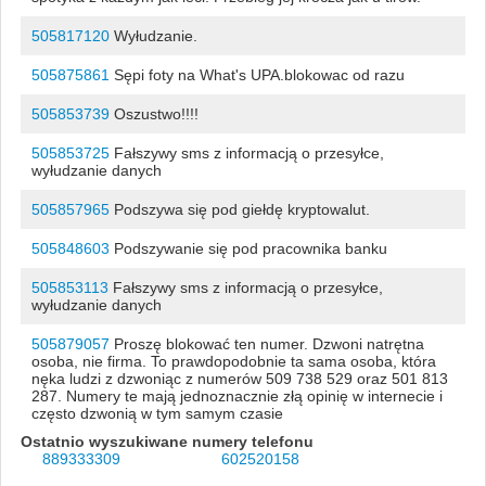
505817120
Wyłudzanie.
505875861
Sępi foty na What's UPA.blokowac od razu
505853739
Oszustwo!!!!
505853725
Fałszywy sms z informacją o przesyłce,
wyłudzanie danych
505857965
Podszywa się pod giełdę kryptowalut.
505848603
Podszywanie się pod pracownika banku
505853113
Fałszywy sms z informacją o przesyłce,
wyłudzanie danych
505879057
Proszę blokować ten numer. Dzwoni natrętna
osoba, nie firma. To prawdopodobnie ta sama osoba, która
nęka ludzi z dzwoniąc z numerów 509 738 529 oraz 501 813
287. Numery te mają jednoznacznie złą opinię w internecie i
często dzwonią w tym samym czasie
Ostatnio wyszukiwane numery telefonu
889333309
602520158