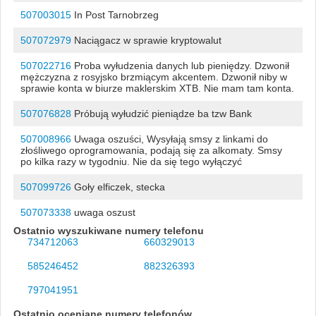
507003015
In Post Tarnobrzeg
507072979
Naciągacz w sprawie kryptowalut
507022716
Proba wyłudzenia danych lub pieniędzy. Dzwonił
mężczyzna z rosyjsko brzmiącym akcentem. Dzwonił niby w
sprawie konta w biurze maklerskim XTB. Nie mam tam konta.
507076828
Próbują wyłudzić pieniądze ba tzw Bank
507008966
Uwaga oszuści, Wysyłają smsy z linkami do
złośliwego oprogramowania, podają się za alkomaty. Smsy
po kilka razy w tygodniu. Nie da się tego wyłączyć
507099726
Goły elficzek, stecka
507073338
uwaga oszust
Ostatnio wyszukiwane numery telefonu
734712063
660329013
585246452
882326393
797041951
Ostatnio oceniane numery telefonów