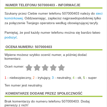
NUMER TELEFONU 507000403 - INFORMACJE
Szukany przez Ciebie numer telefonu 507000403 należy do
sieci
komórkowej
.
Oddzwaniając, zapłacisz najprawdopodobniej tylko
za połączenie Twojego operatora według obowiązującej taryfy.
Pamiętaj, że pod każdy numer telefonu można się bardzo łatwo
podszyć
.
OCENA NUMERU: 507000403
Wpierw możesz szybko ocenić numer, a później dodać
komentarz.
Oceń numer:
1
-
niebezpieczny
,
2
-
irytujący
,
3
-
neutralny
,
4
-
ok
,
5
-
super
Ten numer jest neutralny.
KOMENTARZE DODANE PRZEZ SPOŁECZNOŚĆ
Brak komentarzy do numeru telefonu 507000403. Dodaj
pierwszy z nich!