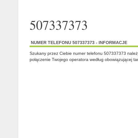
507337373
NUMER TELEFONU 507337373 - INFORMACJE
Szukany przez Ciebie numer telefonu 507337373 nale
połączenie Twojego operatora według obowiązującej tar