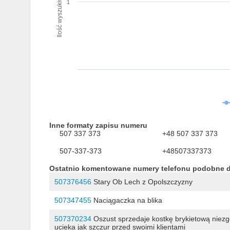
Ilość wyszukiwań numeru
1
Inne formaty zapisu numeru
507 337 373
+48 507 337 373
507-337-373
+48507337373
Ostatnio komentowane numery telefonu podobne 
507376456
Stary Ob Lech z Opolszczyzny
507347455
Naciągaczka na blika
507370234
Oszust sprzedaje kostkę brykietową niezgo
ucieka jak szczur przed swoimi klientami