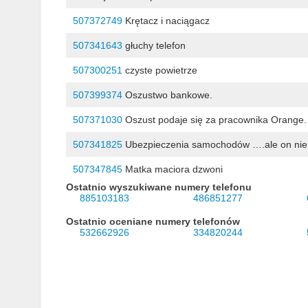
507372749
Krętacz i naciągacz
507341643
głuchy telefon
507300251
czyste powietrze
507399374
Oszustwo bankowe.
507371030
Oszust podaje się za pracownika Orange.
507341825
Ubezpieczenia samochodów ….ale on nie 
507347845
Matka maciora dzwoni
Ostatnio wyszukiwane numery telefonu
885103183
486851277
Ostatnio oceniane numery telefonów
532662926
334820244