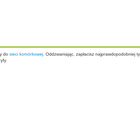
ży do
sieci komórkowej
.
Oddzwaniając, zapłacisz najprawdopodobniej ty
yfy.