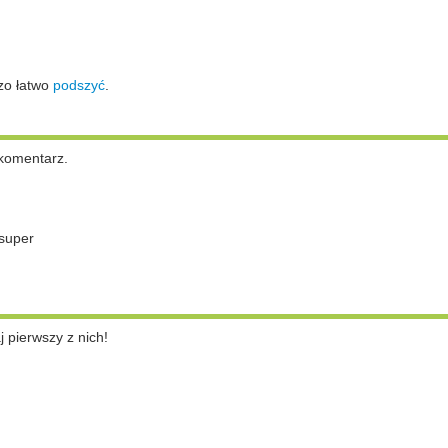
zo łatwo
podszyć
.
komentarz.
super
pierwszy z nich!