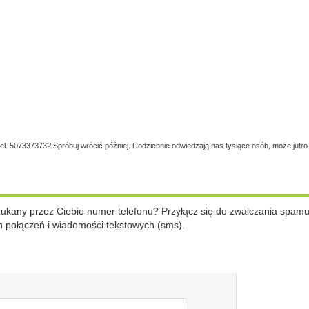
tel. 507337373? Spróbuj wrócić później. Codziennie odwiedzają nas tysiące osób, może jutro
szukany przez Ciebie numer telefonu? Przyłącz się do zwalczania spam
 połączeń i wiadomości tekstowych (sms).