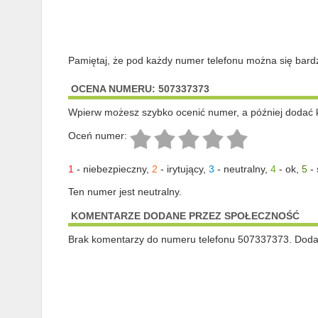
Pamiętaj, że pod każdy numer telefonu można się bard
OCENA NUMERU: 507337373
Wpierw możesz szybko ocenić numer, a później dodać 
Oceń numer:
1
-
niebezpieczny
,
2
-
irytujący
,
3
-
neutralny
,
4
-
ok
,
5
-
Ten numer jest neutralny.
KOMENTARZE DODANE PRZEZ SPOŁECZNOŚĆ
Brak komentarzy do numeru telefonu 507337373. Dodaj 