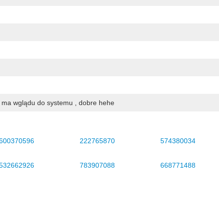
ma wglądu do systemu , dobre hehe
600370596
222765870
574380034
532662926
783907088
668771488