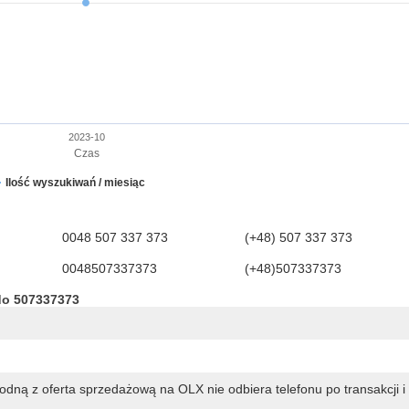
2023-10
Czas
Ilość wyszukiwań / miesiąc
0048 507 337 373
(+48) 507 337 373
0048507337373
(+48)507337373
do 507337373
dną z oferta sprzedażową na OLX nie odbiera telefonu po transakcji i