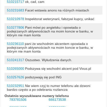
510215717
ok, cad, cam
510231683
Facet wstawia anons na różnych miastach
510210978
Inspektorat weterynarii, fałszywi kupcy, unikać
510277806
Pani mówi po angielsku i opowiada o
podejrzanych aktywnościach na moim koncie w banku, w
którym nie mam konta
510236110
pani że wschodnim akcentem opowiada o
podejrzanych aktywnościach na moim koncie w banku, w
którym nie mam konta
510241317
Oszustwo. Wyłudzenia danych.
510265000
Podszywa się wschodni akcent pod Vivus.pl
510257626
podszywają się pod ING
510232951
Nie wiem czyj to numer telefonu ale dzwoni
bardzo często a po odebraniu rozlancza
Ostatnio wyszukiwane numery telefonu
783781506
666173538