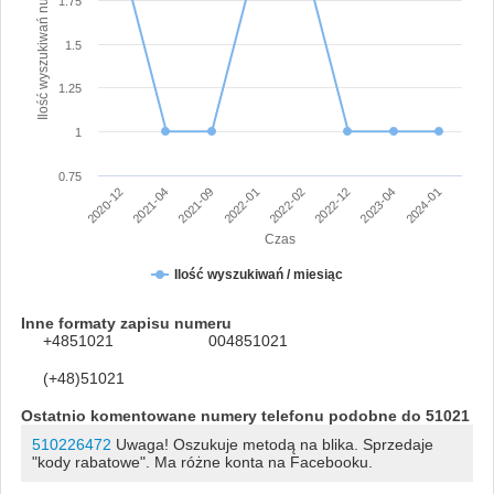
Ilość wyszukiwań numeru
1.75
1.5
1.25
1
0.75
2020-12
2021-04
2021-09
2022-01
2022-02
2022-12
2023-04
2024-01
Czas
Ilość wyszukiwań / miesiąc
Inne formaty zapisu numeru
+4851021
004851021
(+48)51021
Ostatnio komentowane numery telefonu podobne do 51021
510226472
Uwaga! Oszukuje metodą na blika. Sprzedaje
"kody rabatowe". Ma różne konta na Facebooku.