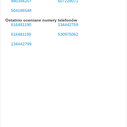
880394257
607228071
504186548
Ostatnio oceniane numery telefonów
616481190
134442759
616481190
530975062
134442799