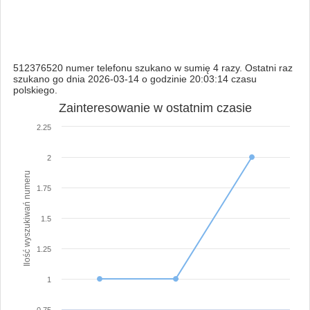
512376520 numer telefonu szukano w sumię 4 razy. Ostatni raz
szukano go dnia 2026-03-14 o godzinie 20:03:14 czasu
polskiego.
Zainteresowanie w ostatnim czasie
2.25
2
Ilość wyszukiwań numeru
1.75
1.5
1.25
1
0.75