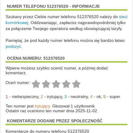
NUMER TELEFONU 512376520 - INFORMACJE
Szukany przez Ciebie numer telefonu 512376520 należy do
sieci
komórkowej
.
Oddzwaniając, zapłacisz najprawdopodobniej tylko
za połączenie Twojego operatora według obowiązującej taryfy.
Pamiętaj, że pod każdy numer telefonu można się bardzo łatwo
podszyć
.
OCENA NUMERU: 512376520
Wpierw możesz szybko ocenić numer, a później dodać
komentarz.
Oceń numer:
1
-
niebezpieczny
,
2
-
irytujący
,
3
-
neutralny
,
4
-
ok
,
5
-
super
Ten numer jest
irytujący.
Głosował 1 użytkownik.
Ostatni raz oceniono ten numer dnia 2025-11-02.
KOMENTARZE DODANE PRZEZ SPOŁECZNOŚĆ
Komentarze do numeru telefonu 512376520