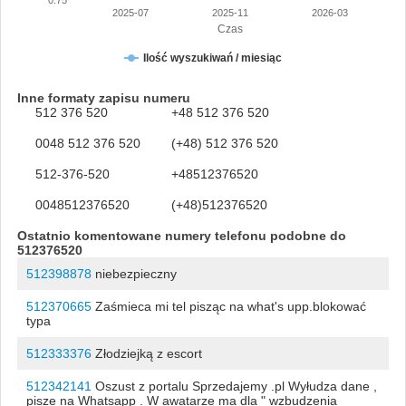
2025-07
2025-11
2026-03
Czas
Ilość wyszukiwań / miesiąc
Inne formaty zapisu numeru
512 376 520
+48 512 376 520
0048 512 376 520
(+48) 512 376 520
512-376-520
+48512376520
0048512376520
(+48)512376520
Ostatnio komentowane numery telefonu podobne do
512376520
512398878
niebezpieczny
512370665
Zaśmieca mi tel pisząc na what's upp.blokować
typa
512333376
Złodziejką z escort
512342141
Oszust z portalu Sprzedajemy .pl Wyłudza dane ,
pisze na Whatsapp . W awatarze ma dla " wzbudzenia