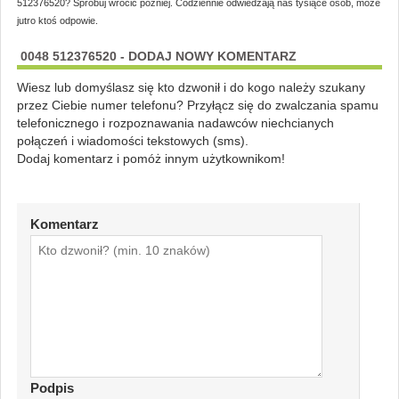
512376520? Spróbuj wrócić później. Codziennie odwiedzają nas tysiące osób, może
jutro ktoś odpowie.
0048 512376520 - DODAJ NOWY KOMENTARZ
Wiesz lub domyślasz się kto dzwonił i do kogo należy szukany
przez Ciebie numer telefonu? Przyłącz się do zwalczania spamu
telefonicznego i rozpoznawania nadawców niechcianych
połączeń i wiadomości tekstowych (sms).
Dodaj komentarz i pomóż innym użytkownikom!
Komentarz
Podpis