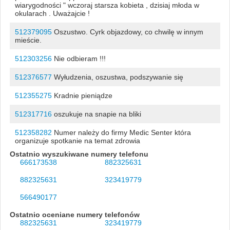
wiarygodności " wczoraj starsza kobieta , dzisiaj młoda w
okularach . Uważajcie !
512379095
Oszustwo. Cyrk objazdowy, co chwilę w innym
mieście.
512303256
Nie odbieram !!!
512376577
Wyłudzenia, oszustwa, podszywanie się
512355275
Kradnie pieniądze
512317716
oszukuje na snapie na bliki
512358282
Numer należy do firmy Medic Senter która
organizuje spotkanie na temat zdrowia
Ostatnio wyszukiwane numery telefonu
666173538
882325631
882325631
323419779
566490177
Ostatnio oceniane numery telefonów
882325631
323419779