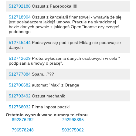
512792188
Oszust z Facebooka!!!!!!
512718904
Oszust z kancelarii finansowej - wmawia że się
jest posiadaczem jakiejś umowy. Pracuje na skradzionej
bazie danych pewnie z jakiegoś OpenFinanse czy czegoś
podobnego
512745444
Podszywa się pod i post Elbląg nie podawajcie
danych
512742629
Próba wyłudzenia danych osobowych w celu "
podpisania umowy o pracę".
512777884
Spam...???
512706682
automat "Max" z Orange
512793492
Oszust mechanik
512768032
Firma Inpost paczki
Ostatnio wyszukiwane numery telefonu
692876262
792998395
796578248
503975062