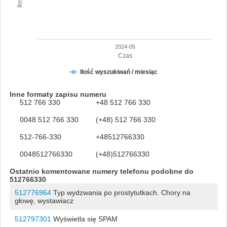
2024-05
Czas
Ilość wyszukiwań / miesiąc
Inne formaty zapisu numeru
512 766 330
+48 512 766 330
0048 512 766 330
(+48) 512 766 330
512-766-330
+48512766330
0048512766330
(+48)512766330
Ostatnio komentowane numery telefonu podobne do
512766330
512776964
Typ wydzwania po prostytutkach. Chory na
głowę, wystawiacz
512797301
Wyświetla się SPAM