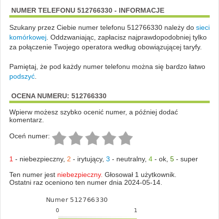
NUMER TELEFONU 512766330 - INFORMACJE
Szukany przez Ciebie numer telefonu 512766330 należy do
sieci
komórkowej
.
Oddzwaniając, zapłacisz najprawdopodobniej tylko
za połączenie Twojego operatora według obowiązującej taryfy.
Pamiętaj, że pod każdy numer telefonu można się bardzo łatwo
podszyć
.
OCENA NUMERU: 512766330
Wpierw możesz szybko ocenić numer, a później dodać
komentarz.
Oceń numer:
1
-
niebezpieczny
,
2
-
irytujący
,
3
-
neutralny
,
4
-
ok
,
5
-
super
Ten numer jest
niebezpieczny.
Głosował 1 użytkownik.
Ostatni raz oceniono ten numer dnia 2024-05-14.