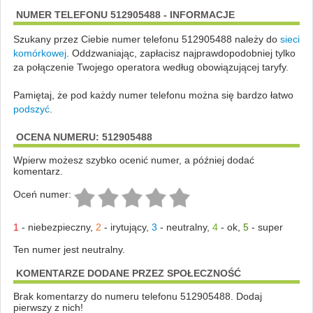
NUMER TELEFONU 512905488 - INFORMACJE
Szukany przez Ciebie numer telefonu 512905488 należy do
sieci
komórkowej
.
Oddzwaniając, zapłacisz najprawdopodobniej tylko
za połączenie Twojego operatora według obowiązującej taryfy.
Pamiętaj, że pod każdy numer telefonu można się bardzo łatwo
podszyć
.
OCENA NUMERU: 512905488
Wpierw możesz szybko ocenić numer, a później dodać
komentarz.
Oceń numer:
1
-
niebezpieczny
,
2
-
irytujący
,
3
-
neutralny
,
4
-
ok
,
5
-
super
Ten numer jest neutralny.
KOMENTARZE DODANE PRZEZ SPOŁECZNOŚĆ
Brak komentarzy do numeru telefonu 512905488. Dodaj
pierwszy z nich!