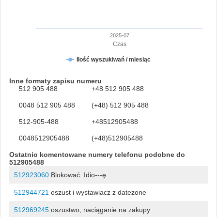
2025-07
Czas
Ilość wyszukiwań / miesiąc
Inne formaty zapisu numeru
512 905 488
+48 512 905 488
0048 512 905 488
(+48) 512 905 488
512-905-488
+48512905488
0048512905488
(+48)512905488
Ostatnio komentowane numery telefonu podobne do
512905488
512923060
Blokować. Idio---ę
512944721
oszust i wystawiacz z datezone
512969245
oszustwo, naciąganie na zakupy