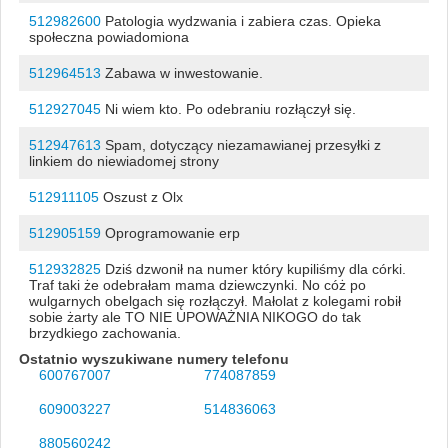
512982600
Patologia wydzwania i zabiera czas. Opieka
społeczna powiadomiona
512964513
Zabawa w inwestowanie.
512927045
Ni wiem kto. Po odebraniu rozłączył się.
512947613
Spam, dotyczący niezamawianej przesyłki z
linkiem do niewiadomej strony
512911105
Oszust z Olx
512905159
Oprogramowanie erp
512932825
Dziś dzwonił na numer który kupiliśmy dla córki.
Traf taki że odebrałam mama dziewczynki. No cóż po
wulgarnych obelgach się rozłączył. Małolat z kolegami robił
sobie żarty ale TO NIE UPOWAŻNIA NIKOGO do tak
brzydkiego zachowania.
Ostatnio wyszukiwane numery telefonu
600767007
774087859
609003227
514836063
880560242