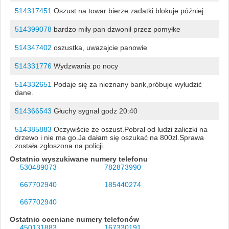
514317451
Oszust na towar bierze zadatki blokuje później
514399078
bardzo miły pan dzwonił przez pomyłke
514347402
oszustka, uwazajcie panowie
514331776
Wydzwania po nocy
514332651
Podaje się za nieznany bank,próbuje wyłudzić
dane.
514366543
Głuchy sygnał godz 20:40
514385883
Oczywiście że oszust.Pobrał od ludzi zaliczki na
drzewo i nie ma go.Ja dałam się oszukać na 800zl.Sprawa
została zgłoszona na policji.
Ostatnio wyszukiwane numery telefonu
530489073
782873990
667702940
185440274
667702940
Ostatnio oceniane numery telefonów
450131883
167330191