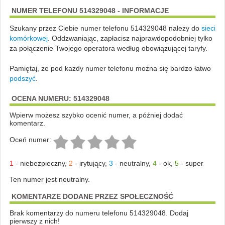
NUMER TELEFONU 514329048 - INFORMACJE
Szukany przez Ciebie numer telefonu 514329048 należy do
sieci
komórkowej
.
Oddzwaniając, zapłacisz najprawdopodobniej tylko
za połączenie Twojego operatora według obowiązującej taryfy.
Pamiętaj, że pod każdy numer telefonu można się bardzo łatwo
podszyć
.
OCENA NUMERU: 514329048
Wpierw możesz szybko ocenić numer, a później dodać
komentarz.
Oceń numer:
1
-
niebezpieczny
,
2
-
irytujący
,
3
-
neutralny
,
4
-
ok
,
5
-
super
Ten numer jest neutralny.
KOMENTARZE DODANE PRZEZ SPOŁECZNOŚĆ
Brak komentarzy do numeru telefonu 514329048. Dodaj
pierwszy z nich!