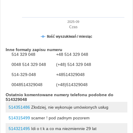
2025-09
Czas
Ilość wyszukiwań / miesiąc
Inne formaty zapisu numeru
514 329 048
+48 514 329 048
0048 514 329 048
(+48) 514 329 048
514-329-048
+48514329048
0048514329048
(+48)514329048
Ostatnio komentowane numery telefonu podobne do
514329048
514351486
Złodziej, nie wykonuje umówionych usług
514315499
scamer ! pod zadnym pozorem
514321495
Idi o t k a co ma niezmiennie 29 lat