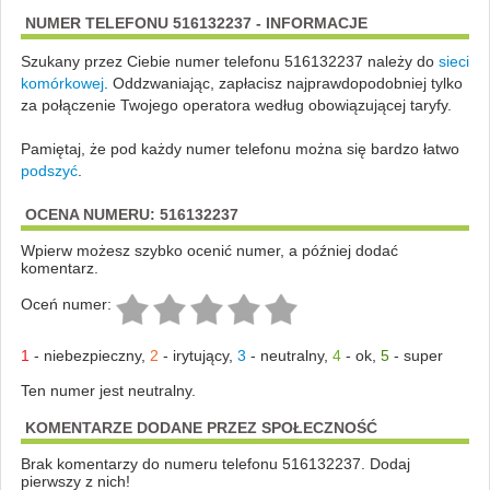
NUMER TELEFONU 516132237 - INFORMACJE
Szukany przez Ciebie numer telefonu 516132237 należy do
sieci
komórkowej
.
Oddzwaniając, zapłacisz najprawdopodobniej tylko
za połączenie Twojego operatora według obowiązującej taryfy.
Pamiętaj, że pod każdy numer telefonu można się bardzo łatwo
podszyć
.
OCENA NUMERU: 516132237
Wpierw możesz szybko ocenić numer, a później dodać
komentarz.
Oceń numer:
1
-
niebezpieczny
,
2
-
irytujący
,
3
-
neutralny
,
4
-
ok
,
5
-
super
Ten numer jest neutralny.
KOMENTARZE DODANE PRZEZ SPOŁECZNOŚĆ
Brak komentarzy do numeru telefonu 516132237. Dodaj
pierwszy z nich!