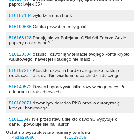
paproci.wjek 35+
516187184
wyłudzenie na bank
516190666
Osoba prywatna, miły gość
516168128
Podaję się za Policjanta GSM Adi Zabrze Gdzie
papiery na grubasa?
516120304
oszuści; dzwonią w temacie twojego konta krypto
walutowego, nawet jeśli takiego nie masz...
516107217
Ktoś kto dzwoni i bardzo arogancko traktuje
słuchacza - obraża. Nie wiadomo o co chodzi i dlaczego...
516149572
Dzwonił uporczywie kilka razy w ciągu nocy. Po
odebraniu brak odpowiedzi
516102071
dzwoniący doradca PKO prosi o autoryzację
kredytu bankowego
516111347
Nie przedstawia się kto dzwoni...wypytuje o
dane....powołuje się na Tauron
Ostatnio wyszukiwane numery telefonu
451629086
451629086