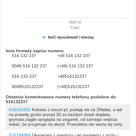
2025-10
Czas
Ilość wyszukiwań / miesiąc
Inne formaty zapisu numeru
516 132 237
+48 516 132 237
0048 516 132 237
(+48) 516 132 237
516-132-237
+48516132237
0048516132237
(+48)516132237
Ostatnio komentowane numery telefonu podobne do
516132237
516161831
Kobieta z escort.pl, podaję sie za 20latke, a tak
na prawdę grubo ponad 30,za każdym dotyk dopłata,
grymasi,ciągle spogląda na zegarek, od samego wejścia
widać, że przyjmuje na akord. Przecietna nie warta tej ceny
516194984
Desperata z agentury i jej opowieści z mchu i