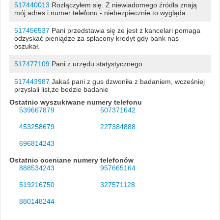
517440013
Rozłączyłem się. Z niewiadomego źródła znają
mój adres i numer telefonu - niebezpiecznie to wygląda.
517456537
Pani przedstawia się że jest z kancelari pomaga
odzyskać pieniądze za splacony kredyt gdy bank nas
oszukał.
517477109
Pani z urzędu statystycznego
517443987
Jakaś pani z gus dzwoniła z badaniem, wcześniej
przyslali list,że bedzie badanie
Ostatnio wyszukiwane numery telefonu
539667879
507371642
453258679
227384888
696814243
Ostatnio oceniane numery telefonów
888534243
957665164
519216750
327571128
880148244