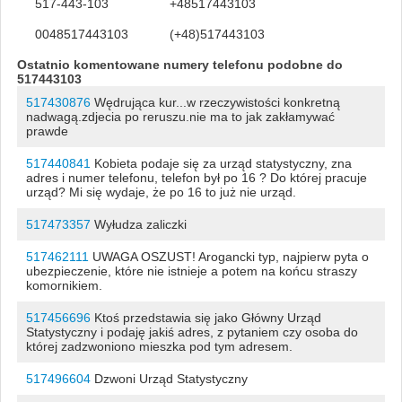
517-443-103
+48517443103
0048517443103
(+48)517443103
Ostatnio komentowane numery telefonu podobne do
517443103
517430876
Wędrująca kur...w rzeczywistości konkretną
nadwagą.zdjecia po reruszu.nie ma to jak zakłamywać
prawde
517440841
Kobieta podaje się za urząd statystyczny, zna
adres i numer telefonu, telefon był po 16 ? Do której pracuje
urząd? Mi się wydaje, że po 16 to już nie urząd.
517473357
Wyłudza zaliczki
517462111
UWAGA OSZUST! Arogancki typ, najpierw pyta o
ubezpieczenie, które nie istnieje a potem na końcu straszy
komornikiem.
517456696
Ktoś przedstawia się jako Główny Urząd
Statystyczny i podaję jakiś adres, z pytaniem czy osoba do
której zadzwoniono mieszka pod tym adresem.
517496604
Dzwoni Urząd Statystyczny