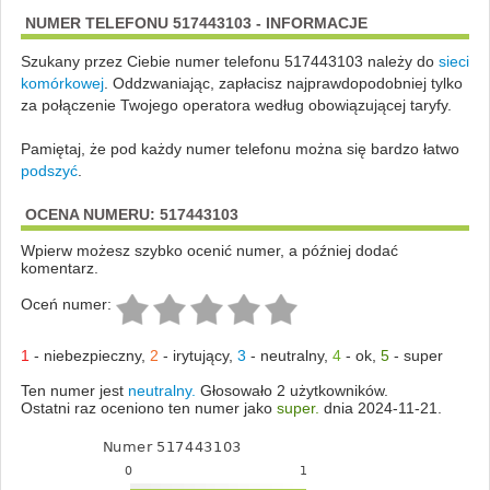
NUMER TELEFONU 517443103 - INFORMACJE
Szukany przez Ciebie numer telefonu 517443103 należy do
sieci
komórkowej
.
Oddzwaniając, zapłacisz najprawdopodobniej tylko
za połączenie Twojego operatora według obowiązującej taryfy.
Pamiętaj, że pod każdy numer telefonu można się bardzo łatwo
podszyć
.
OCENA NUMERU: 517443103
Wpierw możesz szybko ocenić numer, a później dodać
komentarz.
Oceń numer:
1
-
niebezpieczny
,
2
-
irytujący
,
3
-
neutralny
,
4
-
ok
,
5
-
super
Ten numer jest
neutralny.
Głosowało 2 użytkowników.
Ostatni raz oceniono ten numer jako
super.
dnia 2024-11-21.