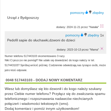
Urząd z Bydgoszczy
dodany: 2024-11-21 przez "Natalia"
1x
Pedofil sapie do słuchawki,dzwoni do dzieci
dodany: 2023-10-13 przez "Mama"
Numer telefonu 517443103 skomentowano 3 razy.
Nikt Ci jeszcze nie pomógł? Nie udało się dowiedzieć do kogo należy nr tel.
517443103? Spróbuj wrócić później. Codziennie odwiedzają nas tysiące osób, może
jutro ktoś odpowie.
0048 517443103 - DODAJ NOWY KOMENTARZ
Wiesz lub domyślasz się kto dzwonił i do kogo należy szukany
przez Ciebie numer telefonu? Przyłącz się do zwalczania spamu
telefonicznego i rozpoznawania nadawców niechcianych
połączeń i wiadomości tekstowych (sms).
Dodaj komentarz i pomóż innym użytkownikom!