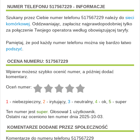
NUMER TELEFONU 517567229 - INFORMACJE
Szukany przez Ciebie numer telefonu 517567229 należy do
sieci
komórkowej
.
Oddzwaniając, zapłacisz najprawdopodobniej tylko
za połączenie Twojego operatora według obowiązującej taryfy.
Pamiętaj, że pod każdy numer telefonu można się bardzo łatwo
podszyć
.
OCENA NUMERU: 517567229
Wpierw możesz szybko ocenić numer, a później dodać
komentarz.
Oceń numer:
1
-
niebezpieczny
,
2
-
irytujący
,
3
-
neutralny
,
4
-
ok
,
5
-
super
Ten numer jest
super.
Głosował 1 użytkownik.
Ostatni raz oceniono ten numer dnia 2025-10-03.
KOMENTARZE DODANE PRZEZ SPOŁECZNOŚĆ
Komentarze do numeru telefonu 517567229