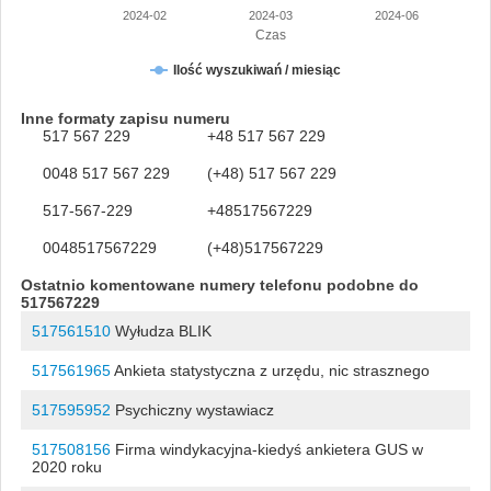
2024-02
2024-03
2024-06
Czas
Ilość wyszukiwań / miesiąc
Inne formaty zapisu numeru
517 567 229
+48 517 567 229
0048 517 567 229
(+48) 517 567 229
517-567-229
+48517567229
0048517567229
(+48)517567229
Ostatnio komentowane numery telefonu podobne do
517567229
517561510
Wyłudza BLIK
517561965
Ankieta statystyczna z urzędu, nic strasznego
517595952
Psychiczny wystawiacz
517508156
Firma windykacyjna-kiedyś ankietera GUS w
2020 roku