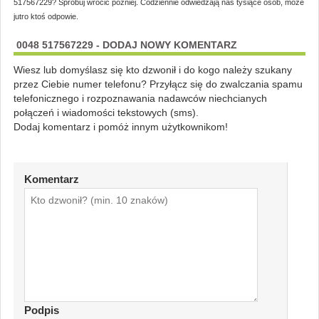
517567229? Spróbuj wrócić później. Codziennie odwiedzają nas tysiące osób, może
jutro ktoś odpowie.
0048 517567229 - DODAJ NOWY KOMENTARZ
Wiesz lub domyślasz się kto dzwonił i do kogo należy szukany
przez Ciebie numer telefonu? Przyłącz się do zwalczania spamu
telefonicznego i rozpoznawania nadawców niechcianych
połączeń i wiadomości tekstowych (sms).
Dodaj komentarz i pomóż innym użytkownikom!
Komentarz
Podpis