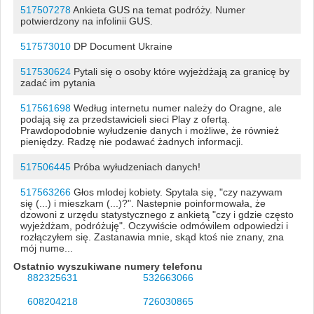
517507278
Ankieta GUS na temat podróży. Numer
potwierdzony na infolinii GUS.
517573010
DP Document Ukraine
517530624
Pytali się o osoby które wyjeżdżają za granicę by
zadać im pytania
517561698
Według internetu numer należy do Oragne, ale
podają się za przedstawicieli sieci Play z ofertą.
Prawdopodobnie wyłudzenie danych i możliwe, że również
pieniędzy. Radzę nie podawać żadnych informacji.
517506445
Próba wyłudzeniach danych!
517563266
Głos mlodej kobiety. Spytala się, "czy nazywam
się (...) i mieszkam (...)?". Nastepnie poinformowała, że
dzowoni z urzędu statystycznego z ankietą "czy i gdzie często
wyjeżdżam, podróżuję". Oczywiście odmówilem odpowiedzi i
rozłączyłem się. Zastanawia mnie, skąd ktoś nie znany, zna
mój nume...
Ostatnio wyszukiwane numery telefonu
882325631
532663066
608204218
726030865