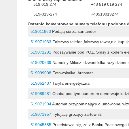
519 019 274
+48 519 019 274
519-019-274
+48519019274
Ostatnio komentowane numery telefonu podobne 
519011863
Podają się za santander
519071033
Fałszywy telefon,fałszywy towar,nie kupujc
519071291
Podszywanie pod POZ. Smsy z kodem e-sk
519020639
Namolny Miłosz .dzwoni kilka razy dzienni
519099008
Fotowoltaika. Automat.
519062487
Taryfa energetyczna
519089281
Osoba pod tym numerem denerwuje ludzi d
519071994
Automat przypominający o umówionej wiz
519071957
Irytujący grożący żartowniś
519045385
Przedstawia się, że z Banku Pocztowego i