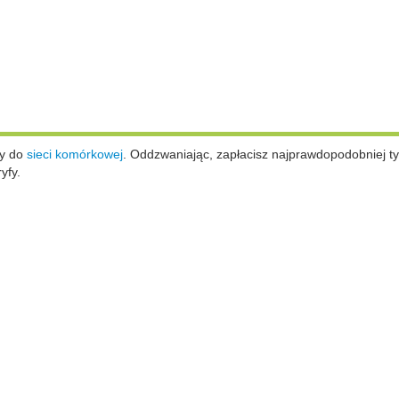
ży do
sieci komórkowej
.
Oddzwaniając, zapłacisz najprawdopodobniej ty
yfy.