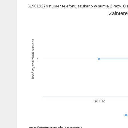
519019274 numer telefonu szukano w sumię 2 razy. Ost
Zainter
Ilość wyszukiwań numeru
1
2017-12
Inne formaty zapisu numeru