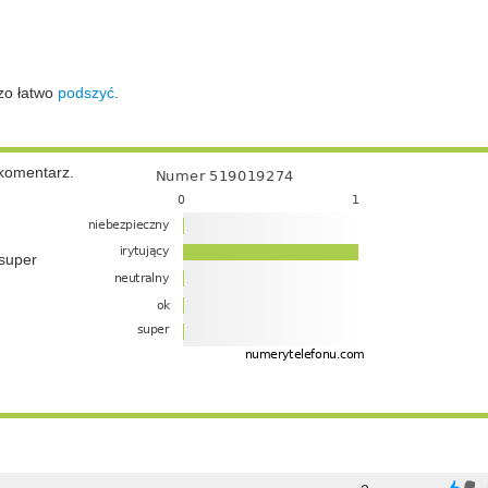
zo łatwo
podszyć
.
komentarz.
super