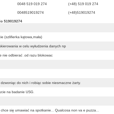
0048 519 019 274
(+48) 519 019 274
0048519019274
(+48)519019274
do 519019274
ie (szlifierka kątowa,mała)
ierowania w celu wyłudzenia danych np
e nie odbierać .od razu blokowac
zwoniąc do nich i robiąc sobie niesmaczne żarty.
ycie na badanie USG.
 chce się umawiać na spotkanie... Qualcosa non va e puzza...