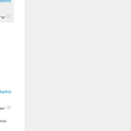
 "N"
lek"
 ktoś