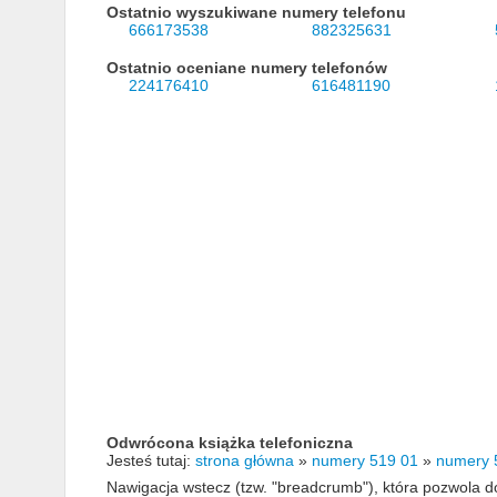
Ostatnio wyszukiwane numery telefonu
666173538
882325631
Ostatnio oceniane numery telefonów
224176410
616481190
Odwrócona książka telefoniczna
Jesteś tutaj:
strona główna
»
numery 519 01
»
numery 
Nawigacja wstecz (tzw. "breadcrumb"), która pozwola