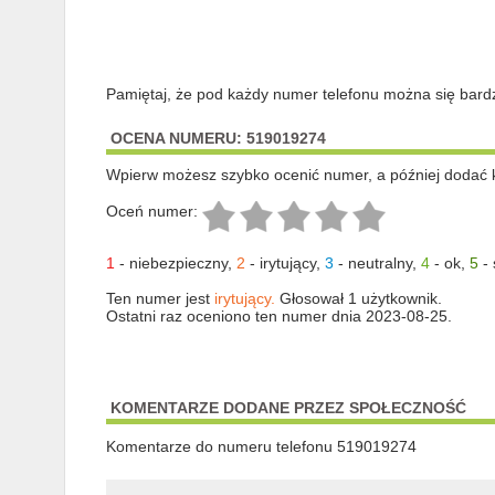
Pamiętaj, że pod każdy numer telefonu można się bard
OCENA NUMERU: 519019274
Wpierw możesz szybko ocenić numer, a później dodać 
Oceń numer:
1
-
niebezpieczny
,
2
-
irytujący
,
3
-
neutralny
,
4
-
ok
,
5
-
Ten numer jest
irytujący.
Głosował 1 użytkownik.
Ostatni raz oceniono ten numer dnia 2023-08-25.
KOMENTARZE DODANE PRZEZ SPOŁECZNOŚĆ
Komentarze do numeru telefonu 519019274