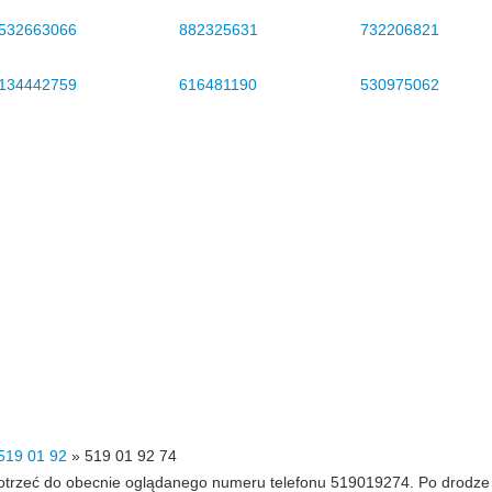
532663066
882325631
732206821
134442759
616481190
530975062
519 01 92
»
519 01 92 74
 dotrzeć do obecnie oglądanego numeru telefonu 519019274. Po drodz