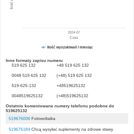
2024-07
Czas
Ilość wyszukiwań / miesiąc
Inne formaty zapisu numeru
519 625 132
+48 519 625 132
0048 519 625 132
(+48) 519 625 132
519-625-132
+48519625132
0048519625132
(+48)519625132
Ostatnio komentowane numery telefonu podobne do
519625132
519676006
Fotowoltaika
519676184
Chcą wysyłać suplementy na zdrowe stawy.