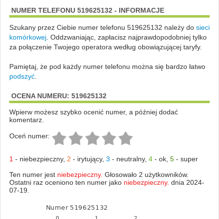
NUMER TELEFONU 519625132 - INFORMACJE
Szukany przez Ciebie numer telefonu 519625132 należy do
sieci
komórkowej
.
Oddzwaniając, zapłacisz najprawdopodobniej tylko
za połączenie Twojego operatora według obowiązującej taryfy.
Pamiętaj, że pod każdy numer telefonu można się bardzo łatwo
podszyć
.
OCENA NUMERU: 519625132
Wpierw możesz szybko ocenić numer, a później dodać
komentarz.
Oceń numer:
1
-
niebezpieczny
,
2
-
irytujący
,
3
-
neutralny
,
4
-
ok
,
5
-
super
Ten numer jest
niebezpieczny.
Głosowało 2 użytkowników.
Ostatni raz oceniono ten numer jako
niebezpieczny.
dnia 2024-
07-19.