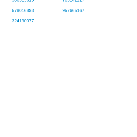
578016893
957665167
324130077