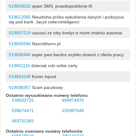
519603016
spam SMS, prawdopodobnie AI
519612065
Nieudolna próba wyłudzenia danych i podszycia
się pod bank. Jacyś cwiercinteligenci
519697219
uszusci ze niby kredyt w moim imieniu automat
519605594
Navrottherm.pl
519690440
super pani bardzo szybko dzwoni z oferta pracy
519651116
dzieciak robi sobie żarty
519654248
Kurier inpost
519698357
Scam paczkowy
Ostatnio wyszukiwane numery telefonu
538502715
694974970
539674471
225987649
663751365
Ostatnio oceniane numery telefonów
506519619
785142227