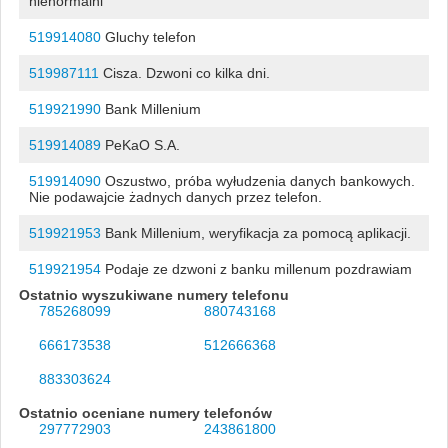
nienormalni
519914080
Gluchy telefon
519987111
Cisza. Dzwoni co kilka dni.
519921990
Bank Millenium
519914089
PeKaO S.A.
519914090
Oszustwo, próba wyłudzenia danych bankowych.
Nie podawajcie żadnych danych przez telefon.
519921953
Bank Millenium, weryfikacja za pomocą aplikacji.
519921954
Podaje ze dzwoni z banku millenum pozdrawiam
Ostatnio wyszukiwane numery telefonu
785268099
880743168
666173538
512666368
883303624
Ostatnio oceniane numery telefonów
297772903
243861800