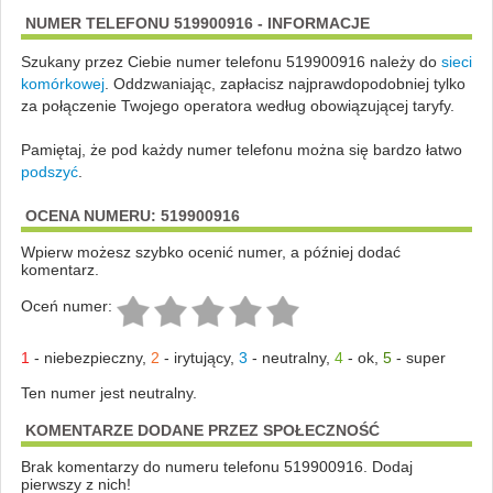
NUMER TELEFONU 519900916 - INFORMACJE
Szukany przez Ciebie numer telefonu 519900916 należy do
sieci
komórkowej
.
Oddzwaniając, zapłacisz najprawdopodobniej tylko
za połączenie Twojego operatora według obowiązującej taryfy.
Pamiętaj, że pod każdy numer telefonu można się bardzo łatwo
podszyć
.
OCENA NUMERU: 519900916
Wpierw możesz szybko ocenić numer, a później dodać
komentarz.
Oceń numer:
1
-
niebezpieczny
,
2
-
irytujący
,
3
-
neutralny
,
4
-
ok
,
5
-
super
Ten numer jest neutralny.
KOMENTARZE DODANE PRZEZ SPOŁECZNOŚĆ
Brak komentarzy do numeru telefonu 519900916. Dodaj
pierwszy z nich!