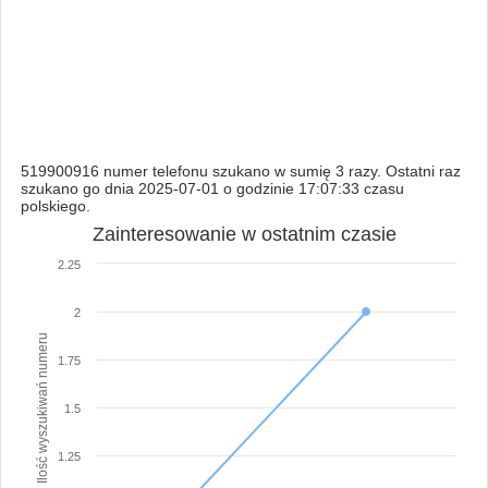
519900916 numer telefonu szukano w sumię 3 razy. Ostatni raz
szukano go dnia 2025-07-01 o godzinie 17:07:33 czasu
polskiego.
Zainteresowanie w ostatnim czasie
2.25
2
Ilość wyszukiwań numeru
1.75
1.5
1.25