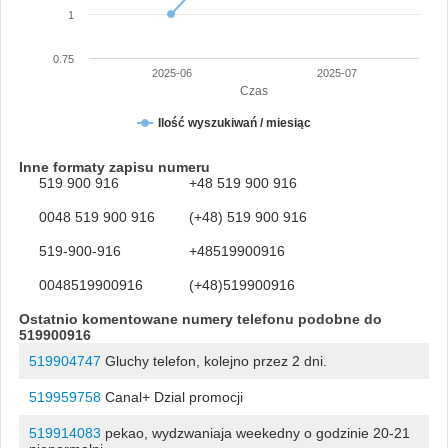
1
0.75
2025-06
2025-07
Czas
Ilość wyszukiwań / miesiąc
Inne formaty zapisu numeru
519 900 916
+48 519 900 916
0048 519 900 916
(+48) 519 900 916
519-900-916
+48519900916
0048519900916
(+48)519900916
Ostatnio komentowane numery telefonu podobne do
519900916
519904747
Gluchy telefon, kolejno przez 2 dni.
519959758
Canal+ Dzial promocji
519914083
pekao, wydzwaniaja weekedny o godzinie 20-21